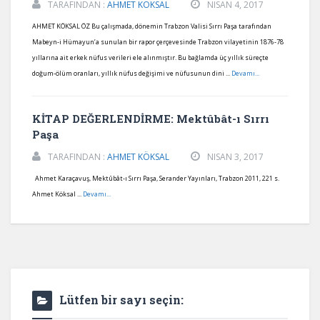
TARAFINDAN :
AHMET KÖKSAL
NISAN 4, 2017
AHMET KÖKSAL ÖZ Bu çalışmada, dönemin Trabzon Valisi Sırrı Paşa tarafından
Mabeyn-i Hümayun’a sunulan bir rapor çerçevesinde Trabzon vilayetinin 1876-78
yıllarına ait erkek nüfus verileri ele alınmıştır. Bu bağlamda üç yıllık süreçte
doğum-ölüm oranları, yıllık nüfus değişimi ve nüfusunun dini ...
Devamı...
KİTAP DEĞERLENDİRME: Mektûbât-ı Sırrı
Paşa
TARAFINDAN :
AHMET KÖKSAL
NISAN 3, 2017
Ahmet Karaçavuş, Mektûbât-ı Sırrı Paşa, Serander Yayınları, Trabzon 2011, 221 s.
Ahmet Köksal ...
Devamı...
Lütfen bir sayı seçin: