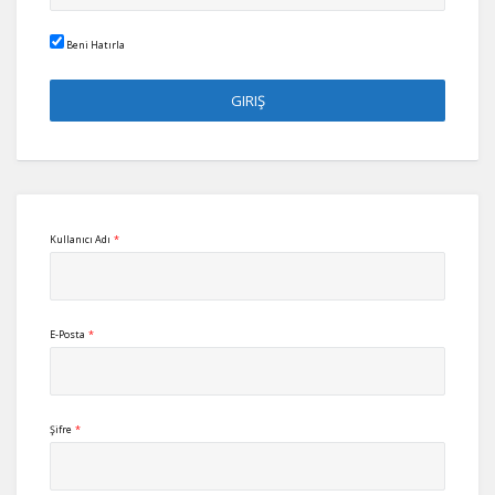
Beni Hatırla
Kullanıcı Adı
*
E-Posta
*
Şifre
*