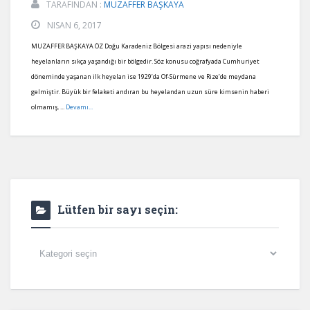
TARAFINDAN :
MUZAFFER BAŞKAYA
NISAN 6, 2017
MUZAFFER BAŞKAYA ÖZ Doğu Karadeniz Bölgesi arazi yapısı nedeniyle
heyelanların sıkça yaşandığı bir bölgedir. Söz konusu coğrafyada Cumhuriyet
döneminde yaşanan ilk heyelan ise 1929’da Of-Sürmene ve Rize’de meydana
gelmiştir. Büyük bir felaketi andıran bu heyelandan uzun süre kimsenin haberi
olmamış, ...
Devamı...
Lütfen bir sayı seçin:
Lütfen
bir
sayı
seçin: