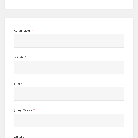
Kullanıcı Adı
*
E-Posta
*
Şifre
*
Şifreyi Onayla
*
Captcha
*