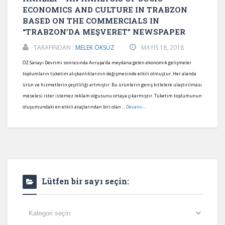
ECONOMICS AND CULTURE IN TRABZON
BASED ON THE COMMERCIALS IN
“TRABZON’DA MEŞVERET” NEWSPAPER
TARAFINDAN :
MELEK ÖKSÜZ
MAYIS 18, 2018
ÖZ Sanayi Devrimi sonrasında Avrupa’da meydana gelen ekonomik gelişmeler
toplumların tüketim alışkanlıklarının değişmesinde etkili olmuştur. Her alanda
ürün ve hizmetlerin çeşitliliği artmıştır. Bu ürünlerin geniş kitlelere ulaştırılması
meselesi ister istemez reklam olgusunu ortaya çıkarmıştır. Tüketim toplumunun
oluşumundaki en etkili araçlarından biri olan ...
Devamı...
Lütfen bir sayı seçin:
Lütfen
bir