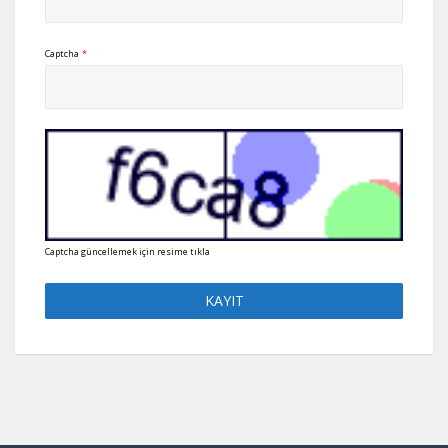
Captcha
*
Captcha güncellemek için resime tıkla