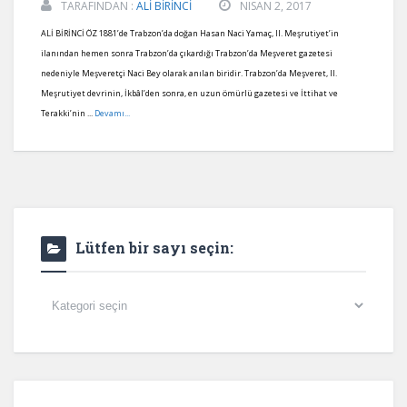
TARAFINDAN :
ALİ BİRİNCİ
NISAN 2, 2017
ALİ BİRİNCİ ÖZ 1881’de Trabzon’da doğan Hasan Naci Yamaç, II. Meşrutiyet’in
ilanından hemen sonra Trabzon’da çıkardığı Trabzon’da Meşveret gazetesi
nedeniyle Meşveretçi Naci Bey olarak anılan biridir. Trabzon’da Meşveret, II.
Meşrutiyet devrinin, İkbâl’den sonra, en uzun ömürlü gazetesi ve İttihat ve
Terakki’nin ...
Devamı...
Lütfen bir sayı seçin:
Lütfen
bir
sayı
seçin: