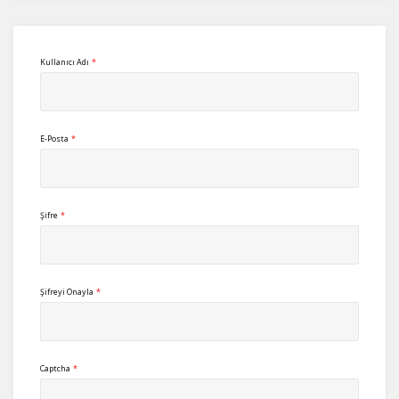
Kullanıcı Adı
*
E-Posta
*
Şifre
*
Şifreyi Onayla
*
Captcha
*