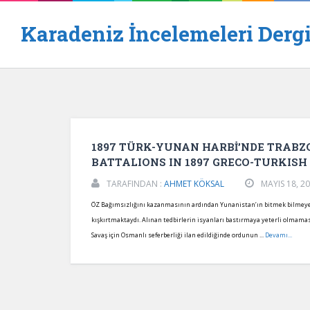
Karadeniz İncelemeleri Dergi
1897 TÜRK-YUNAN HARBİ’NDE TRABZO
BATTALIONS IN 1897 GRECO-TURKIS
TARAFINDAN :
AHMET KÖKSAL
MAYIS 18, 2
ÖZ Bağımsızlığını kazanmasının ardından Yunanistan’ın bitmek bilmeyen
kışkırtmaktaydı. Alınan tedbirlerin isyanları bastırmaya yeterli olmama
Savaş için Osmanlı seferberliği ilan edildiğinde ordunun ...
Devamı...