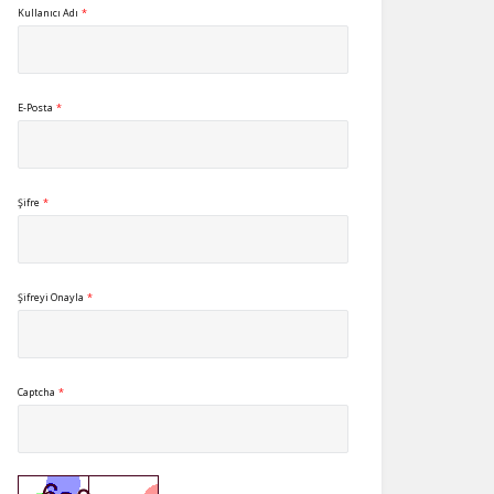
Kullanıcı Adı
*
E-Posta
*
Şifre
*
Şifreyi Onayla
*
Captcha
*