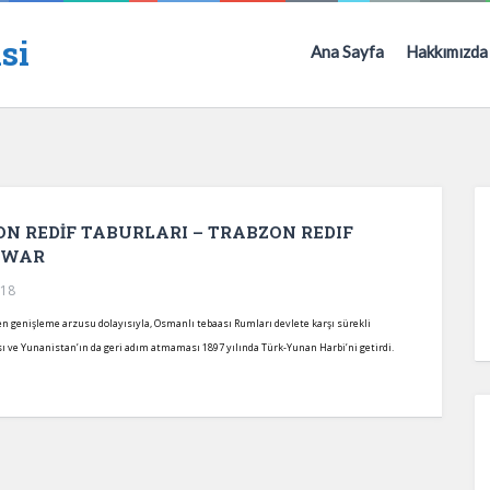
si
Ana Sayfa
Hakkımızda
N REDİF TABURLARI – TRABZON REDIF
H WAR
018
 genişleme arzusu dolayısıyla, Osmanlı tebaası Rumları devlete karşı sürekli
sı ve Yunanistan’ın da geri adım atmaması 1897 yılında Türk-Yunan Harbi’ni getirdi.