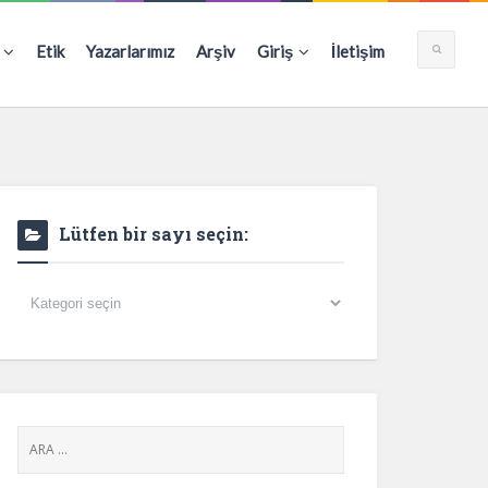
Etik
Yazarlarımız
Arşiv
Giriş
İletişim
Lütfen bir sayı seçin:
Lütfen
bir
sayı
seçin: