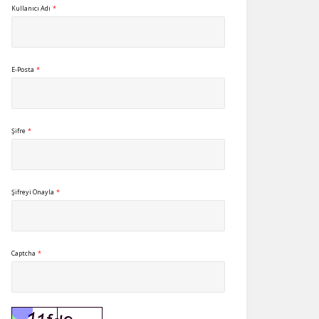
Kullanıcı Adı
*
E-Posta
*
Şifre
*
Şifreyi Onayla
*
Captcha
*