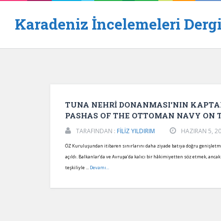
Karadeniz İncelemeleri Dergi
TUNA NEHRİ DONANMASI’NIN KAPTAN 
PASHAS OF THE OTTOMAN NAVY ON T
TARAFINDAN :
FİLİZ YILDIRIM
HAZIRAN 5, 2
ÖZ Kuruluşundan itibaren sınırlarını daha ziyade batıya doğru genişletm
açıldı. Balkanlar’da ve Avrupa’da kalıcı bir hâkimiyetten söz etmek, anca
teşkiliyle ...
Devamı...