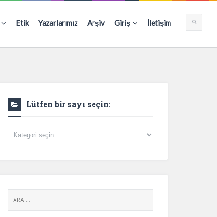
Etik
Yazarlarımız
Arşiv
Giriş
İletişim
Lütfen bir sayı seçin:
Lütfen
bir
sayı
seçin: