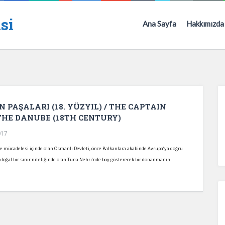
si
Ana Sayfa
Hakkımızda
PAŞALARI (18. YÜZYIL) / THE CAPTAIN
HE DANUBE (18TH CENTURY)
017
e mücadelesi içinde olan Osmanlı Devleti, önce Balkanlara akabinde Avrupa’ya doğru
k doğal bir sınır niteliğinde olan Tuna Nehri’nde boy gösterecek bir donanmanın