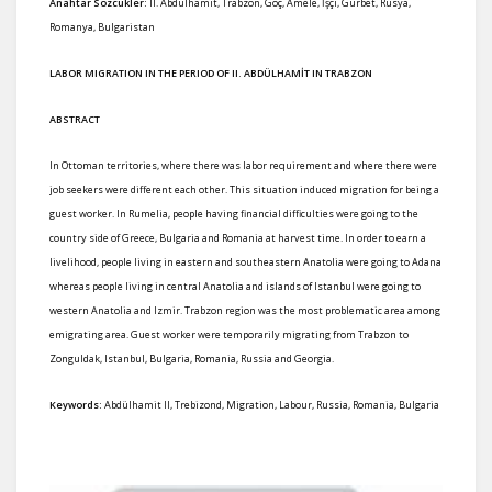
Anahtar Sözcükler:
II. Abdülhamit, Trabzon, Göç, Amele, İşçi, Gurbet, Rusya,
Romanya, Bulgaristan
LABOR MIGRATION IN THE PERIOD OF II. ABDÜLHAMİT IN TRABZON
ABSTRACT
In Ottoman territories, where there was labor requirement and where there were
job seekers were different each other. This situation induced migration for being a
guest worker. In Rumelia, people having financial difficulties were going to the
country side of Greece, Bulgaria and Romania at harvest time. In order to earn a
livelihood, people living in eastern and southeastern Anatolia were going to Adana
whereas people living in central Anatolia and islands of Istanbul were going to
western Anatolia and Izmir. Trabzon region was the most problematic area among
emigrating area. Guest worker were temporarily migrating from Trabzon to
Zonguldak, Istanbul, Bulgaria, Romania, Russia and Georgia.
Keywords:
Abdülhamit II, Trebizond, Migration, Labour, Russia, Romania, Bulgaria