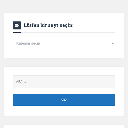
Lütfen bir sayı seçin:
Lütfen
bir
sayı
seçin: