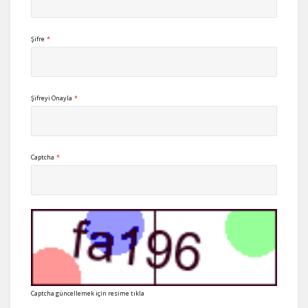
Şifre
*
Şifreyi Onayla
*
Captcha
*
Captcha güncellemek için resime tıkla