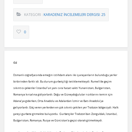
KATEGORI :
KARADENIZ İNCELEMELERI DERGISI: 25
0
ÖZ
Osmanlı coğrafyasında emeğin istihdam alanı ile iş arayanların bulunduğu yerler
birbirinden farklı idi. Bu durum gurbetçiliği tetiklemekteydi. Rumeli’de geçim
sıkıntısı çekenler İstanbul’un yanı sıra hasat vakti Yunanistan, Bulgaristan,
Romanya kırsalına gidiyorlardı. Doğu ve Güneydoğulular rızıklarını temin için
Adana’ya giderken, Orta Anadolu ve Adalardan İzmir ve Batı Anadolu’ya
geliyorlardı. Göç veren yerlerden en çok sıkıntı çekilen yer Trabzon bölgesiydi. Halk
çareyi gurbete gitmekte buluyordu. Gurbetçiler Trabzon’dan Zonguldak, İstanbul,
Bulgaristan, Romanya, Rusya ve Gürcistan’a geçici olarak gitmekteydi.