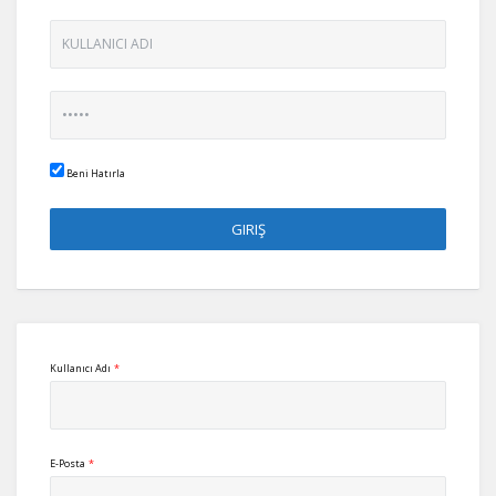
Beni Hatırla
Kullanıcı Adı
*
E-Posta
*