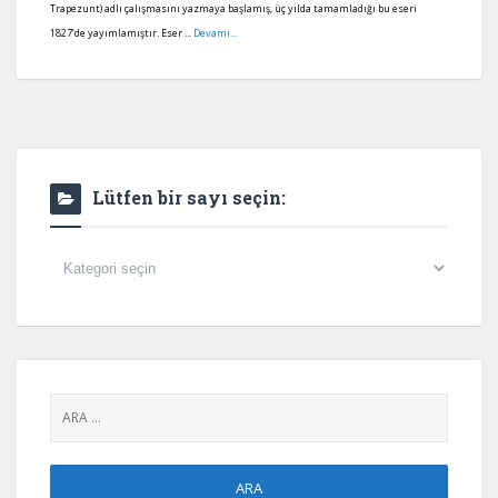
Trapezunt) adlı çalışmasını yazmaya başlamış, üç yılda tamamladığı bu eseri
1827’de yayımlamıştır. Eser ...
Devamı...
Lütfen bir sayı seçin:
Lütfen
bir
sayı
seçin: