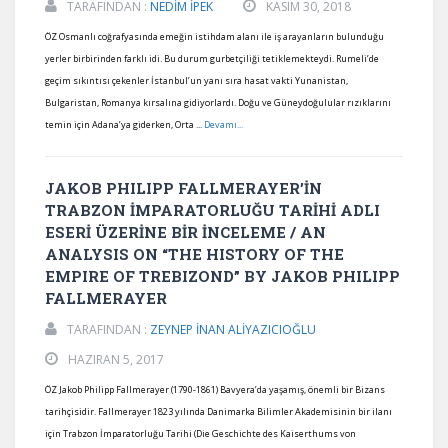
TARAFINDAN :
NEDİM İPEK
KASIM 30, 2018
ÖZ Osmanlı coğrafyasında emeğin istihdam alanı ile iş arayanların bulunduğu
yerler birbirinden farklı idi. Bu durum gurbetçiliği tetiklemekteydi. Rumeli’de
geçim sıkıntısı çekenler İstanbul’un yanı sıra hasat vakti Yunanistan,
Bulgaristan, Romanya kırsalına gidiyorlardı. Doğu ve Güneydoğulular rızıklarını
temin için Adana’ya giderken, Orta ...
Devamı...
JAKOB PHILIPP FALLMERAYER’İN
TRABZON İMPARATORLUĞU TARİHİ ADLI
ESERİ ÜZERİNE BİR İNCELEME / AN
ANALYSIS ON “THE HISTORY OF THE
EMPIRE OF TREBIZOND” BY JAKOB PHILIPP
FALLMERAYER
TARAFINDAN :
ZEYNEP İNAN ALİYAZICIOĞLU
HAZIRAN 5, 2017
ÖZ Jakob Philipp Fallmerayer (1790-1861) Bavyera’da yaşamış, önemli bir Bizans
tarihçisidir. Fallmerayer 1823 yılında Danimarka Bilimler Akademisinin bir ilanı
için Trabzon İmparatorluğu Tarihi (Die Geschichte des Kaiserthums von