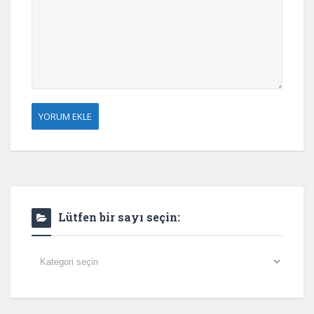
Lütfen bir sayı seçin:
Lütfen
bir
sayı
seçin: