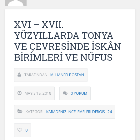
XVI – XVII.
YÜZYILLARDA TONYA
VE ÇEVRESİNDE İSKÂN
BİRİMLERİ VE NÜFUS
TARAFINDAN :
M. HANEFİ BOSTAN
MAYIS 18, 2018
0 YORUM
KATEGORI :
KARADENIZ İNCELEMELERI DERGISI: 24
0