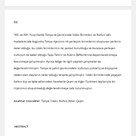
ÖZ
“XVI. ve XVII. Yüzyıllarda Tonya ve Çevresinde İskân Birimleri ve Nüfus” adlı
makalemizde bugünkü Tonya ilçesinin ilk yerleşim birimlerini oluşturan yerlerin
neler olduğu, bu iskân birimlerinin ne zaman kurulduğu ve buralara yerleşen
nüfusun ne kadar olduğu Tapu Tahrir ve Avârız Defterlerine dayanılarak ortaya
konulmaya çalışılmıştır. Ayrıca bölge ile ilgili yapılan çalışmalar da
değerlendirilmiştir. Tonya ve yakın çevresindeki nüfusun yükseliş ve düşüşüne
neden olan olayların neler olduğu tespite çalışılmıştır. İskân birimlerinde yaşayan
halkın kişi ve baba adlarından hareketle Çepni ve diğer Türkmen boylarıyla bir
ilişkisinin olup olmadığı değerlendirmeye tabi tutulmuştur.
Anahtar Sözcükler:
Tonya, İskân, Nüfus, Adlar, Çepni
ABSTRACT