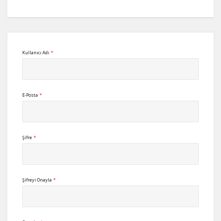
Kullanıcı Adı
*
E-Posta
*
Şifre
*
Şifreyi Onayla
*