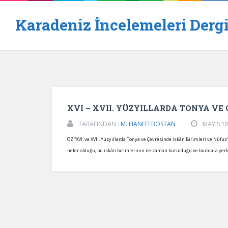
Karadeniz İncelemeleri Dergi
XVI – XVII. YÜZYILLARDA TONYA VE 
TARAFINDAN :
M. HANEFİ BOSTAN
MAYIS 18
ÖZ “XVI. ve XVII. Yüzyıllarda Tonya ve Çevresinde İskân Birimleri ve Nüfu
neler olduğu, bu iskân birimlerinin ne zaman kurulduğu ve buralara yerl