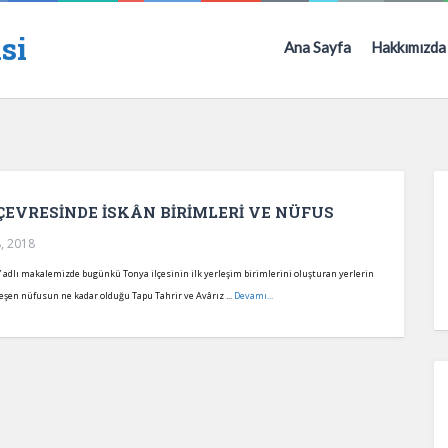
si
Ana Sayfa
Hakkımızda
ÇEVRESİNDE İSKÂN BİRİMLERİ VE NÜFUS
, 2018
s” adlı makalemizde bugünkü Tonya ilçesinin ilk yerleşim birimlerini oluşturan yerlerin
eşen nüfusun ne kadar olduğu Tapu Tahrir ve Avârız ...
Devamı...