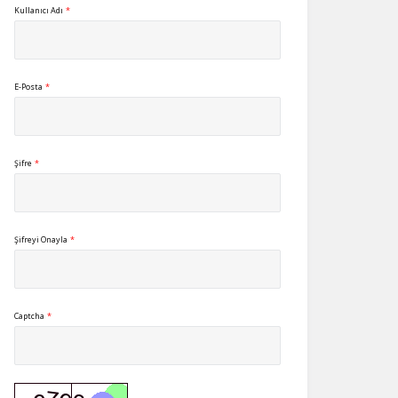
Kullanıcı Adı
*
E-Posta
*
Şifre
*
Şifreyi Onayla
*
Captcha
*