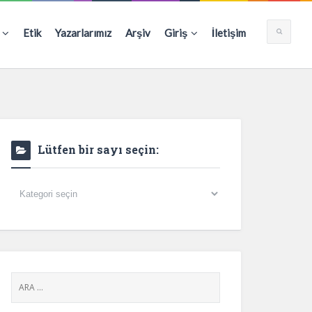
Etik
Yazarlarımız
Arşiv
Giriş
İletişim
Lütfen bir sayı seçin:
Lütfen
bir
sayı
seçin: