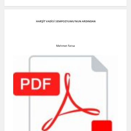
HARŞİT VADİSİ SEMPOZYUMU’NUN ARDINDAN
Mehmet Fatsa