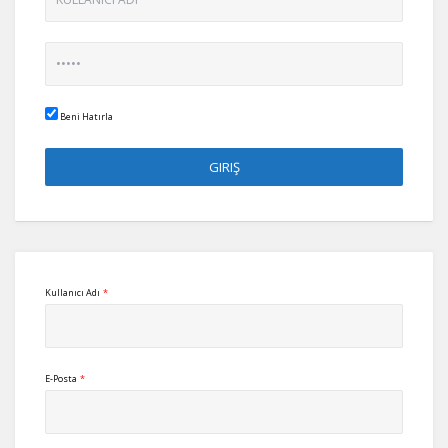
Beni Hatırla
Kullanıcı Adı
*
E-Posta
*