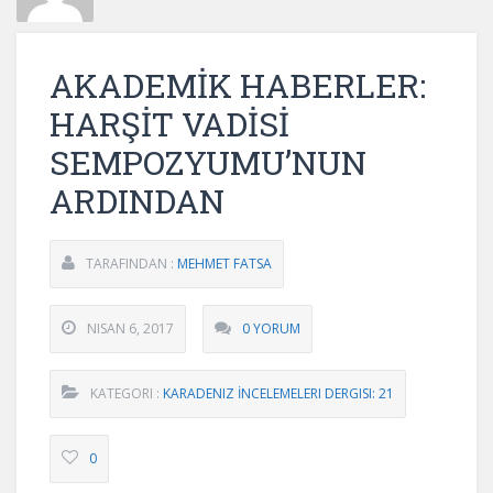
AKADEMİK HABERLER:
HARŞİT VADİSİ
SEMPOZYUMU’NUN
ARDINDAN
TARAFINDAN :
MEHMET FATSA
NISAN 6, 2017
0 YORUM
KATEGORI :
KARADENIZ İNCELEMELERI DERGISI: 21
0