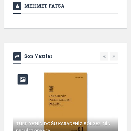
MEHMET FATSA
Son Yazılar
TÜRKİYE’NİN DOĞU KARADENİZ BÖLGESİ’NİN
PREHİSTORYASI: