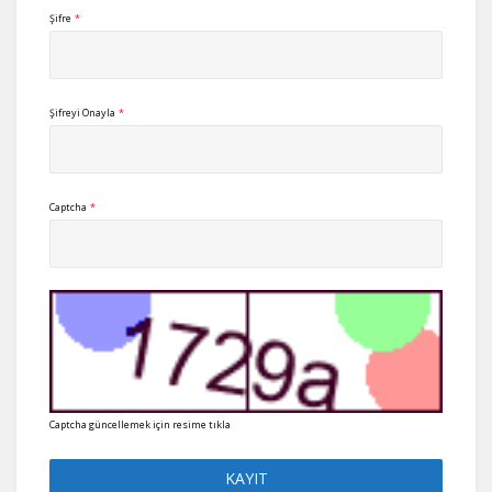
Şifre
*
Şifreyi Onayla
*
Captcha
*
Captcha güncellemek için resime tıkla