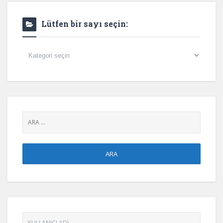
Lütfen bir sayı seçin:
Lütfen
bir
sayı
seçin: