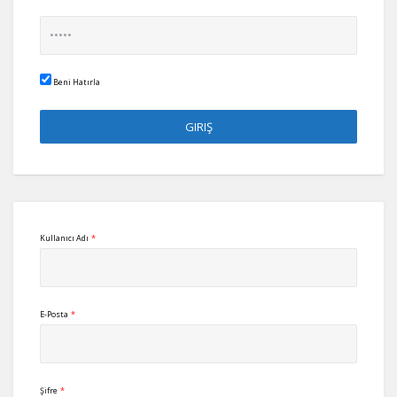
Beni Hatırla
Kullanıcı Adı
*
E-Posta
*
Şifre
*