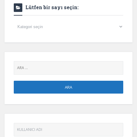
Lütfen bir sayı seçin:
Lütfen
bir
sayı
seçin: