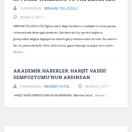
TARAFINDAN :
İBRAHİM TELLİOĞLU
NISAN 6, 2017
İBRAHİM TELLİOĞLU ÖZ Zigana vadisi Doğu Karadeniz sıradağlarını kuzey-güney
istikametinde kesen geçitlerdendir. Sahildeki dar kıyı şeridini dağların
güneyindeki bölgeye bağlayan en önemli geçiş noktalarından birisidir. Bu vadinin
her iki yakasında farklı iklim, bitki örtüsü, geçim kaynağı ve yaşam tarzı vardır. ...
Devamı...
AKADEMİK HABERLER: HARŞİT VADİSİ
SEMPOZYUMU’NUN ARDINDAN
TARAFINDAN :
MEHMET FATSA
NISAN 6, 2017
HARŞİT VADİSİ SEMPOZYUMU’NUN ARDINDAN Mehmet Fatsa ...
Devamı...