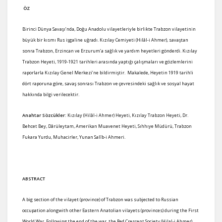
ÖZ
Birinci Dünya Savaşı’nda, Doğu Anadolu vilayetleriyle birlikte Trabzon vilayetinin
büyük bir kısmı Rus işgaline uğradı. Kızılay Cemiyeti (Hilâl-i Ahmer), savaştan
sonra Trabzon, Erzincan ve Erzurum’a sağlık ve yardım heyetleri gönderdi. Kızılay
Trabzon Heyeti, 1919-1921 tarihleri arasında yaptığı çalışmaları ve gözlemlerini
raporlarla Kızılay Genel Merkezi’ne bildirmiştir. Makalede, Heyetin 1919 tarihli
dört raporuna göre, savaş sonrası Trabzon ve çevresindeki sağlık ve sosyal hayat
hakkında bilgi verilecektir.
Anahtar Sözcükler:
Kızılay (Hilâl-i Ahmer) Heyeti, Kızılay Trabzon Heyeti, Dr.
Behcet Bey, Dârüleytam, Amerikan Muavenet Heyeti, Sıhhıye Müdürü, Trabzon
Fukara Yurdu, Muhacirler, Yunan Salîb-i Ahmeri.
ABSTRACT
A big section of the vilayet (province) of Trabzon was subjected to Russian
occupation alongwith other Eastern Anatolian vilayets (provinces) during the First
World War. Following the end of the war, the Red Crescent Society (Hilal-i Ahmer)