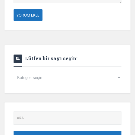
Lütfen bir sayı seçin:
Lütfen
bir
sayı
seçin: