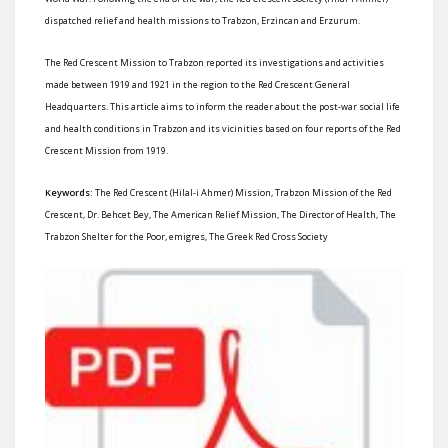
dispatched relief and health missions to Trabzon, Erzincan and Erzurum.
The Red Crescent Mission to Trabzon reported its investigations and activities
made between 1919 and 1921 in the region to the Red Crescent General
Headquarters. This article aims to inform the reader about the post-war social life
and health conditions in Trabzon and its vicinities based on four reports of the Red
Crescent Mission from 1919.
Keywords:
The Red Crescent (Hilal-i Ahmer) Mission, Trabzon Mission of the Red
Crescent, Dr. Behcet Bey, The American Relief Mission, The Director of Health, The
Trabzon Shelter for the Poor, emigres, The Greek Red Cross Society