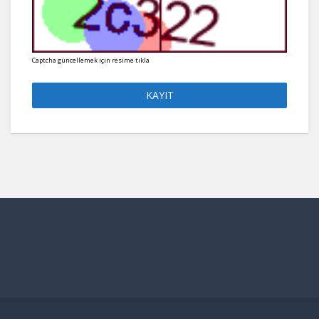
Captcha güncellemek için resime tıkla