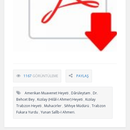
1167
GÖRÜNTÜLEME
PAYLAŞ
Amerikan Muavenet Heyeti
,
Dârüleytam
,
Dr.
Behcet Bey
,
Kızılay (Hilâl-I Ahmer) Heyeti
,
Kızılay
Trabzon Heyeti
,
Muhacirler
,
Sıhhıye Müdürü
,
Trabzon
Fukara Yurdu
,
Yunan Salîb-I Ahmeri.