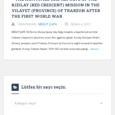
KIZILAY (RED CRESCENT) MISSION IN THE
VILAYET (PROVINCE) OF TRABZON AFTER
THE FIRST WORLD WAR
TARAFINDAN :
MESUT ÇAPA
NISAN 4, 2017
MESUT ÇAPA ÖZ Birinci Dünya Savaşı’nda, Doğu Anadolu vilayetleriyle birlikte
Trabzon vilayetinin büyük bir kısmı Rus işgaline uğradı. Kızılay Cemiyeti (Hilâl-i
Ahmer), savaştan sonra Trabzon, Erzincan ve Erzurum’a sağlık ve yardım heyetleri
gönderdi. Kızılay Trabzon Heyeti, 1919-1921 tarihleri arasında yaptığı ...
Devamı...
Lütfen bir sayı seçin:
Lütfen
bir
sayı