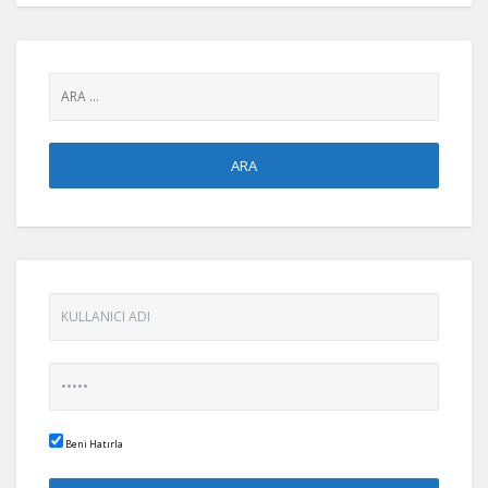
seçin:
Beni Hatırla