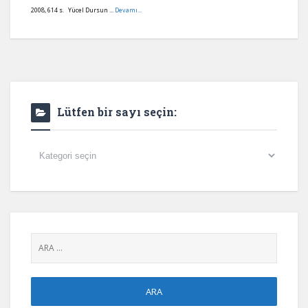
2008, 614 s. Yücel Dursun ...
Devamı...
Lütfen bir sayı seçin:
Lütfen
bir
sayı
seçin: