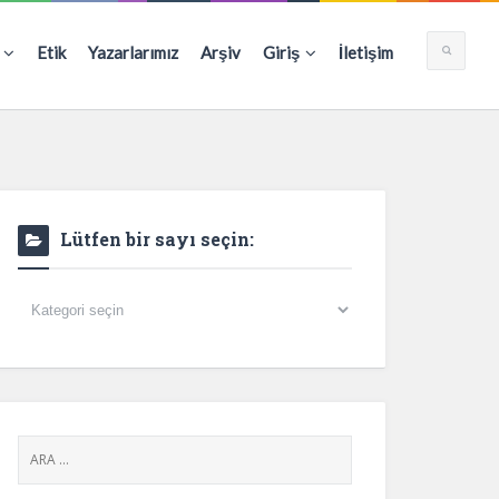
Etik
Yazarlarımız
Arşiv
Giriş
İletişim
Lütfen bir sayı seçin:
Lütfen
bir
sayı
seçin: