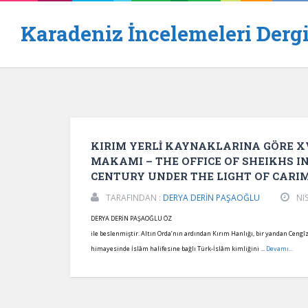
Karadeniz İncelemeleri Dergi
KIRIM YERLİ KAYNAKLARINA GÖRE XV
MAKAMI – THE OFFICE OF SHEIKHS I
CENTURY UNDER THE LIGHT OF CAR
TARAFINDAN :
DERYA DERİN PAŞAOĞLU
NI
DERYA DERİN PAŞAOĞLU ÖZ Altın Orda Hanlığı’nda
ile beslenmiştir. Altın Orda’nın ardından Kırım Hanlığı, bir yandan Cengî
himayesinde İslâm halifesine bağlı Türk-İslâm kimliğini ...
Devamı...