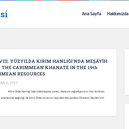
si
Ana Sayfa
Hakkımızda
III. YÜZYILDA KIRIM HANLIĞI’NDA MEŞÂYİH
N THE CARIMMEAN KHANATE IN THE 19th
IMMEAN RESOURCES
SAN 6, 2017
 İslâmlaşma süreci, Harezm coğrafyasının ilmi birikimi
z ananesine bağlılığı ile Altın Orda mirasını taşırken öte yandan Osmanlı Devleti’nin