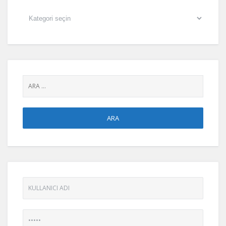
Lütfen
bir
sayı
seçin: