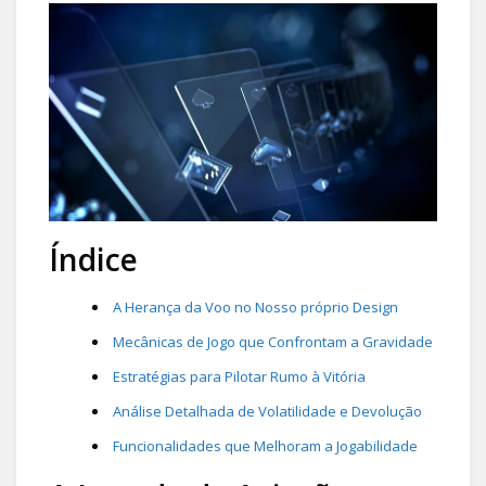
Índice
A Herança da Voo no Nosso próprio Design
Mecânicas de Jogo que Confrontam a Gravidade
Estratégias para Pilotar Rumo à Vitória
Análise Detalhada de Volatilidade e Devolução
Funcionalidades que Melhoram a Jogabilidade