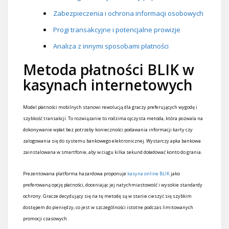
Zabezpieczenia i ochrona informacji osobowych
Progi transakcyjne i potencjalne prowizje
Analiza z innymi sposobami płatności
Metoda płatności BLIK w
kasynach internetowych
Model płatności mobilnych stanowi rewolucją dla graczy preferujących wygodę i
szybkość transakcji. To rozwiązanie to rodzima ojczysta metoda, która pozwala na
dokonywanie wpłat bez potrzeby konieczności podawania informacji karty czy
zalogowania się do systemu bankowego elektronicznej. Wystarczy apka bankowa
zainstalowana w smartfonie, aby w ciągu kilka sekund doładować konto do grania.
Prezentowana platforma hazardowa proponuje
kasyna online BLIK
jako
preferowaną opcję płatności, doceniając jej natychmiastowość i wysokie standardy
ochrony. Gracze decydujący się na tę metodę są w stanie cieszyć się szybkim
dostępem do pieniędzy, co jest w szczególności istotne podczas limitowanych
promocji czasowych.