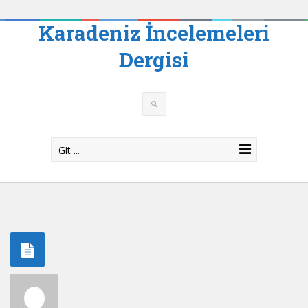
Karadeniz İncelemeleri
Dergisi
Git ...