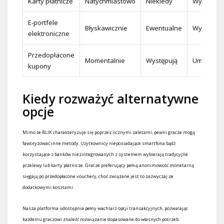
Karty płatnicze
Natychmiastowo
Niekiedy
Wysokie
E-portfele
Błyskawicznie
Ewentualne
Wysokie
elektroniczne
Przedopłacone
Momentalnie
Występują
Umiarkow
kupony
Kiedy rozważyć alternatywne
opcje
Mimo że BLIK charakteryzuje się poprzez licznymi zaletami, pewni gracze mogą
faworyzować inne metody. Użytkownicy nieposiadające smartfona bądź
korzystające z banków niezintegrowanych z systemem wybierają tradycyjne
przelewy lub karty płatnicze. Gracze preferujący pełną anonimowość monetarną
sięgają po przedopłacone vouchery, choć związane jest to zazwyczaj ze
dodatkowymi kosztami.
Nasza platforma udostępnia pełny wachlarz opcji transakcyjnych, pozwalając
każdemu graczowi znaleźć rozwiązanie dopasowane do własnych potrzeb.