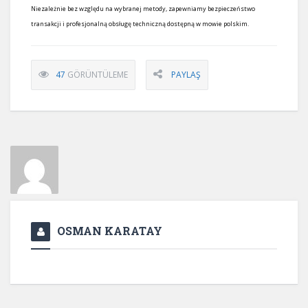
Niezależnie bez względu na wybranej metody, zapewniamy bezpieczeństwo
transakcji i profesjonalną obsługę techniczną dostępną w mowie polskim.
47
GÖRÜNTÜLEME
PAYLAŞ
OSMAN KARATAY