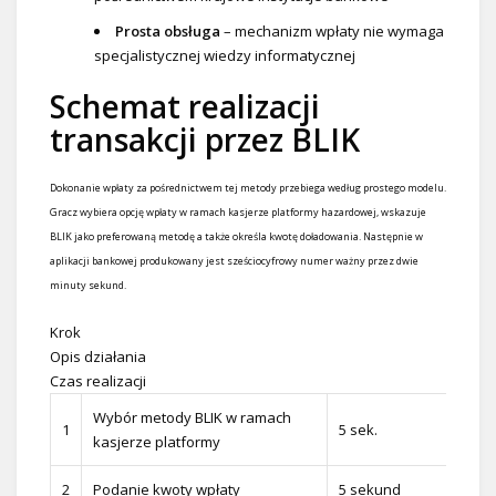
Prosta obsługa
– mechanizm wpłaty nie wymaga
specjalistycznej wiedzy informatycznej
Schemat realizacji
transakcji przez BLIK
Dokonanie wpłaty za pośrednictwem tej metody przebiega według prostego modelu.
Gracz wybiera opcję wpłaty w ramach kasjerze platformy hazardowej, wskazuje
BLIK jako preferowaną metodę a także określa kwotę doładowania. Następnie w
aplikacji bankowej produkowany jest sześciocyfrowy numer ważny przez dwie
minuty sekund.
Krok
Opis działania
Czas realizacji
Wybór metody BLIK w ramach
1
5 sek.
kasjerze platformy
2
Podanie kwoty wpłaty
5 sekund