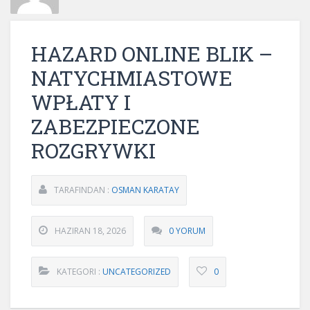
HAZARD ONLINE BLIK –
NATYCHMIASTOWE
WPŁATY I
ZABEZPIECZONE
ROZGRYWKI
TARAFINDAN :
OSMAN KARATAY
HAZIRAN 18, 2026
0 YORUM
KATEGORI :
UNCATEGORIZED
0