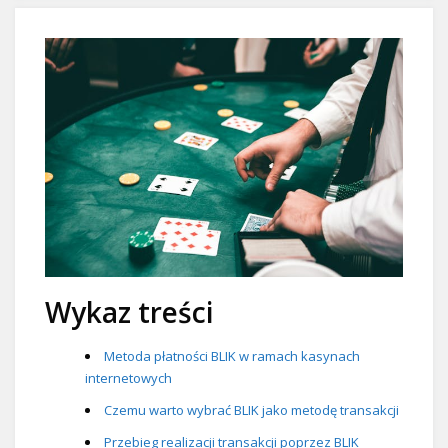
Wykaz treści
Metoda płatności BLIK w ramach kasynach
internetowych
Czemu warto wybrać BLIK jako metodę transakcji
Przebieg realizacji transakcji poprzez BLIK