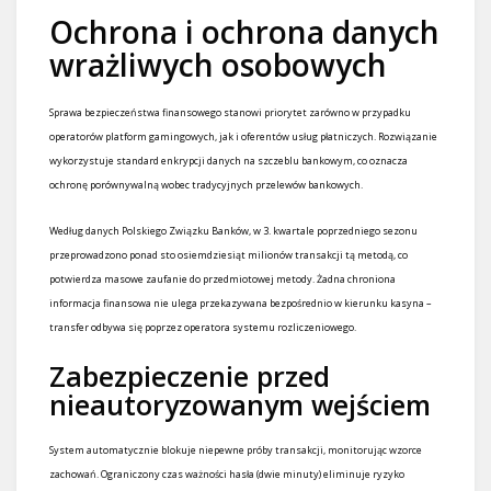
Ochrona i ochrona danych
wrażliwych osobowych
Sprawa bezpieczeństwa finansowego stanowi priorytet zarówno w przypadku
operatorów platform gamingowych, jak i oferentów usług płatniczych. Rozwiązanie
wykorzystuje standard enkrypcji danych na szczeblu bankowym, co oznacza
ochronę porównywalną wobec tradycyjnych przelewów bankowych.
Według danych Polskiego Związku Banków, w 3. kwartale poprzedniego sezonu
przeprowadzono ponad sto osiemdziesiąt milionów transakcji tą metodą, co
potwierdza masowe zaufanie do przedmiotowej metody. Żadna chroniona
informacja finansowa nie ulega przekazywana bezpośrednio w kierunku kasyna –
transfer odbywa się poprzez operatora systemu rozliczeniowego.
Zabezpieczenie przed
nieautoryzowanym wejściem
System automatycznie blokuje niepewne próby transakcji, monitorując wzorce
zachowań. Ograniczony czas ważności hasła (dwie minuty) eliminuje ryzyko