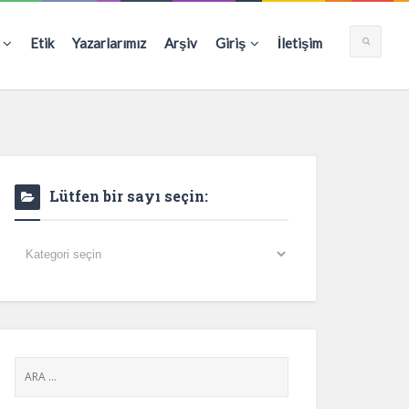
Etik
Yazarlarımız
Arşiv
Giriş
İletişim
Lütfen bir sayı seçin:
Lütfen
bir
sayı
seçin: