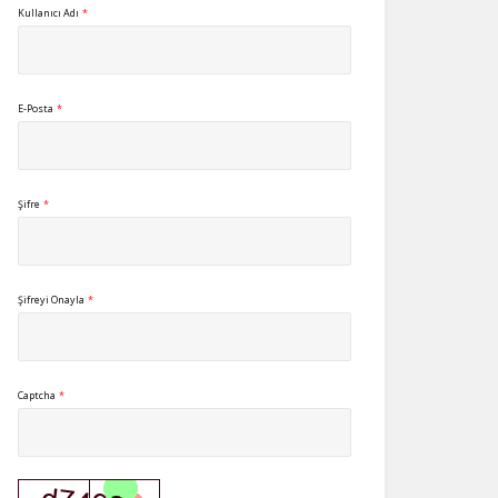
Kullanıcı Adı
*
E-Posta
*
Şifre
*
Şifreyi Onayla
*
Captcha
*