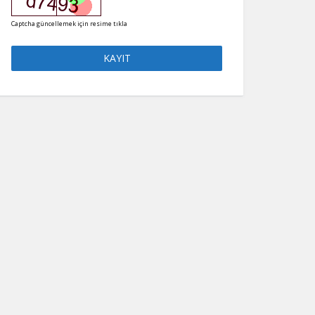
Captcha güncellemek için resime tıkla