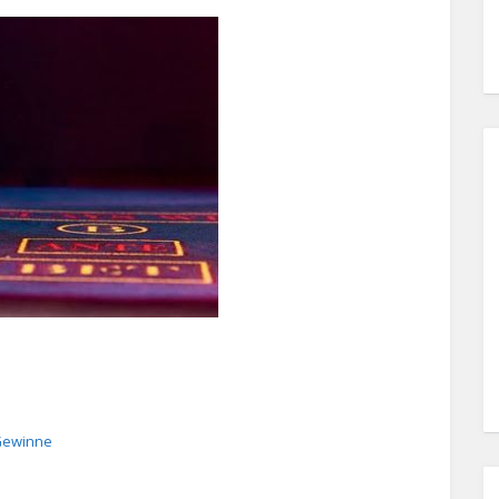
Gewinne