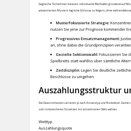
Siegreiche Teilnehmer kreieren individuelle Methoden gründend auf Mus
präsentierten Mustern logische Schlüsse zu folgern, ohne währenddesse
Musterfokussierte Strategie:
Konzentrier
nutzen Sie jene zur Prognose kommender Er
Progressives Einsatzmanagement:
Justie
an, ohne dabei die Grundprinzipien verantw
Gezielte Sektionswahl:
Fokussieren Sie d
Spielbretts statt wahllos über sämtliche Alter
Zeitdisziplin:
Legen Sie deutliche zeitlic
Beschlüsse zu umgehen
Auszahlungsstruktur 
Die Gewinnchancen variieren je nach Einsatztyp und Risikolevel. Gamer
und risikoreicheren Einsätzen mit attraktiveren Odds wählen.
Wetttyp
Auszahlungsquote