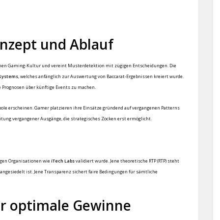
nzept und Ablauf
chen Gaming-Kultur und vereint Musterdetektion mit zügigen Entscheidungen. Die
Systems
, welches anfänglich zur Auswertung von Baccarat-Ergebnissen kreiert wurde.
 Prognosen über künftige Events zu machen.
ymbole erscheinen. Gamer platzieren ihre Einsätze gründend auf vergangenen Patterns
reitung vergangener Ausgänge, die strategisches Zocken erst ermöglicht.
igen Organisationen wie
iTech Labs
validiert wurde. Jene theoretische RTP (RTP) steht
 angesiedelt ist. Jene Transparenz sichert faire Bedingungen für sämtliche
ür optimale Gewinne