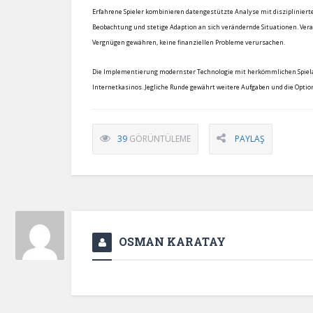
Erfahrene Spieler kombinieren datengestützte Analyse mit diszipliniert
Beobachtung und stetige Adaption an sich verändernde Situationen. Veran
Vergnügen gewähren, keine finanziellen Probleme verursachen.
Die Implementierung modernster Technologie mit herkömmlichen Spiela
Internetkasinos. Jegliche Runde gewährt weitere Aufgaben und die Optio
39
GÖRÜNTÜLEME
PAYLAŞ
OSMAN KARATAY