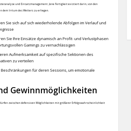
teranalyse und Einsatzmanagement. Jene Fertigkeit existiert darin, von den
n dem Irrtum des Wetters zu erliegen.
en Sie sich auf sich wiederholende Abfolgen im Verlauf und
eignisse
ren Sie Ihre Einsätze dynamisch an Profit- und Verlustphasen
ortungsvollen Gamings zu vernachlässigen
eren Aufmerksamkeit auf spezifische Sektionen des
nativen zu verteilen
he Beschränkungen für deren Sessions, um emotionale
und Gewinnmöglichkeiten
 dürfen zwischen defensiven Möglichkeiten mit größerer Erfolgswahrscheinlichkeit