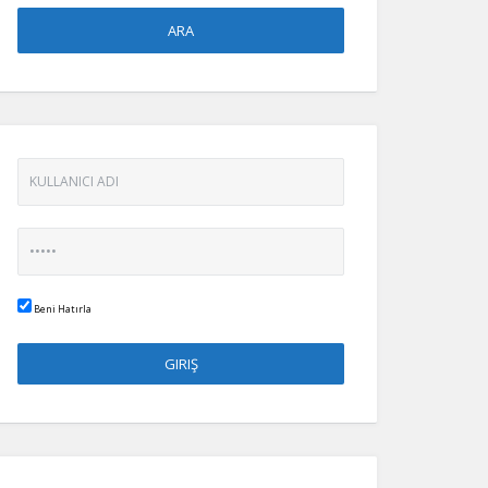
Beni Hatırla