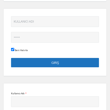
Beni Hatırla
Kullanıcı Adı
*