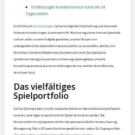
Erstklassiger Kundenservice rund um 24
Tageszeiten
Grüß Gott auf
Lex Casino login
, wo hervorragende Unterhaltung und maximale
Sicherheitsvorkehrungen zusammentrifft. Wie eine regulierte Internet-Spielhalle
sind wir selbst unserer Aufgabe gewidmet, unserer Nutzern ein
außergewöhnliches Spielerlebnis bereitzustellen zu verschaffen, welches mit
Ehrlichkeit, Klarheit & Modernität charakterisiert wird. Das Spielcasino
symbolisiert bezüglich qualitativ erstklassige Spielangebote, schnelle
Auszahlungsprozesse & einen erstklassigen Service, welcher keine Wünsche
vermissen lässt.
Das vielfältiges
Spielportfolio
Auf Lex Gaming haben uns die imposante Palette an oberhalb dreitausend Spielen
kuratiert, jene sogar anspruchsvollste Zocker faszinieren werden. Die
Partnerschaft mit top Spieleherstellern beispielsweise NetEnt Studios, Gaming
Microgaming, Play’n GO sowie Evolution gewährleistet, sodass Du Zugang auf den