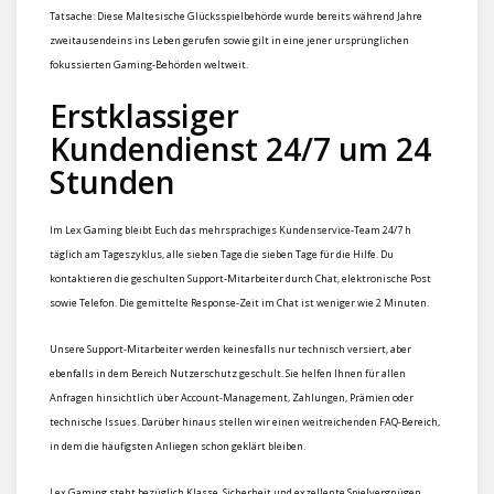
Tatsache: Diese Maltesische Glücksspielbehörde wurde bereits während Jahre
zweitausendeins ins Leben gerufen sowie gilt in eine jener ursprünglichen
fokussierten Gaming-Behörden weltweit.
Erstklassiger
Kundendienst 24/7 um 24
Stunden
Im Lex Gaming bleibt Euch das mehrsprachiges Kundenservice-Team 24/7 h
täglich am Tageszyklus, alle sieben Tage die sieben Tage für die Hilfe. Du
kontaktieren die geschulten Support-Mitarbeiter durch Chat, elektronische Post
sowie Telefon. Die gemittelte Response-Zeit im Chat ist weniger wie 2 Minuten.
Unsere Support-Mitarbeiter werden keinesfalls nur technisch versiert, aber
ebenfalls in dem Bereich Nutzerschutz geschult. Sie helfen Ihnen für allen
Anfragen hinsichtlich über Account-Management, Zahlungen, Prämien oder
technische Issues. Darüber hinaus stellen wir einen weitreichenden FAQ-Bereich,
in dem die häufigsten Anliegen schon geklärt bleiben.
Lex Gaming steht bezüglich Klasse, Sicherheit und exzellente Spielvergnügen.