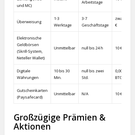
Arbeitstage
und MC)
1-3
3-7
zwanzig
Überweisung
Werktage
Geschäftstage
€
Elektronische
Geldbörsen
Unmittelbar
null bis 24 h
10 €
(Skrill-System,
Neteller Wallet)
Digitale
10 bis 30
null bis zwei
0,001
Währungen
Min.
Std.
BTC
Gutscheinkarten
Unmittelbar
N/A
10 €
(Paysafecard)
Großzügige Prämien &
Aktionen