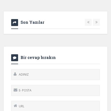
Son Yazılar
Bir cevap bırakın