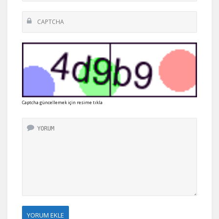
Captcha güncellemek için resime tıkla