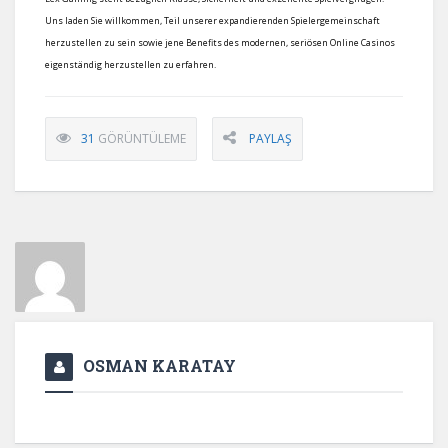
Uns laden Sie willkommen, Teil unserer expandierenden Spielergemeinschaft
herzustellen zu sein sowie jene Benefits des modernen, seriösen Online Casinos
eigenständig herzustellen zu erfahren.
31
GÖRÜNTÜLEME
PAYLAŞ
OSMAN KARATAY