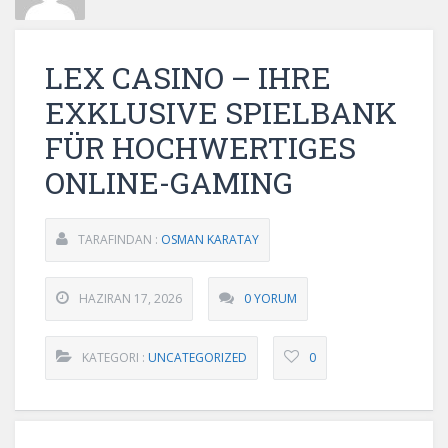
LEX CASINO – IHRE
EXKLUSIVE SPIELBANK
FÜR HOCHWERTIGES
ONLINE-GAMING
TARAFINDAN :
OSMAN KARATAY
HAZIRAN 17, 2026
0 YORUM
KATEGORI :
UNCATEGORIZED
0