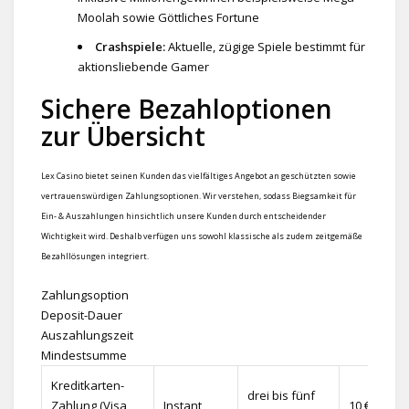
Moolah sowie Göttliches Fortune
Crashspiele:
Aktuelle, zügige Spiele bestimmt für
aktionsliebende Gamer
Sichere Bezahloptionen
zur Übersicht
Lex Casino bietet seinen Kunden das vielfältiges Angebot an geschützten sowie
vertrauenswürdigen Zahlungsoptionen. Wir verstehen, sodass Biegsamkeit für
Ein- & Auszahlungen hinsichtlich unsere Kunden durch entscheidender
Wichtigkeit wird. Deshalb verfügen uns sowohl klassische als zudem zeitgemäße
Bezahllösungen integriert.
Zahlungsoption
Deposit-Dauer
Auszahlungszeit
Mindestsumme
Kreditkarten-
drei bis fünf
Zahlung (Visa
Instant
10 €