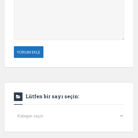
Lütfen bir sayı seçin:
Lütfen
bir
sayı
seçin: