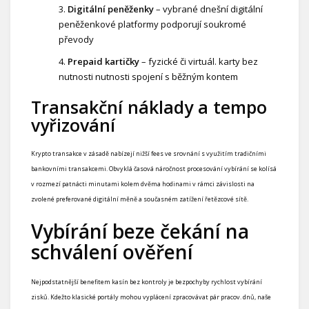
Digitální peněženky
– vybrané dnešní digitální
peněženkové platformy podporují soukromé
převody
Prepaid kartičky
– fyzické či virtuál. karty bez
nutnosti nutnosti spojení s běžným kontem
Transakční náklady a tempo
vyřizování
Krypto transakce v zásadě nabízejí nižší fees ve srovnání s využitím tradičními
bankovními transakcemi. Obvyklá časová náročnost procesování vybírání se kolísá
v rozmezí patnácti minutami kolem dvěma hodinami v rámci závislosti na
zvolené preferované digitální měně a současném zatížení řetězcové sítě.
Vybírání beze čekání na
schválení ověření
Nejpodstatnější benefitem kasín bez kontroly je bezpochyby rychlost vybírání
zisků. Kdežto klasické portály mohou vyplácení zpracovávat pár pracov. dnů, naše