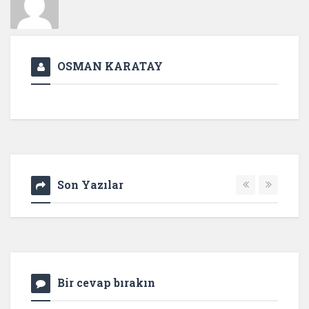
OSMAN KARATAY
Son Yazılar
Bir cevap bırakın