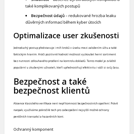
také komplikovaných postupů
Bezpečnost údajů
– redukované hrozba leaku
důvěrných informací během kyber útocích
Optimalizace user zkušenosti
Jednoduchý postup představuje i míň kroků v úseku mezi založením účtu a také
faktickým hraním. Hráči pozitivně hodnotí možnost vyzkoušet herní sortiment
bez nutnosti zdlouhavého prodlení na kontrolu dokladů. Tento model je zvláště
populární u zkušenými uživateli, kteří upřednostňují efektivitu i váží si svůj času.
Bezpečnost a také
bezpečnost klientů
Absence klasického verifikace není nepřítomnost bezpečnostních opatření. Právě
naopak, využíváme pokročilé tech pro zabezpečení nejvyšší možné ochrany
peněžních transakcí a hazardních kont.
Ochranný komponent