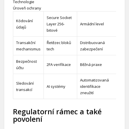
Technologie
Úroveň ochrany
Secure Socket
Kódování
Layer 256-
Armádní level
údajů
bitové
Transakční
Řetězec bloků
Distribuovaná
mechanismus
tech
zabezpečení
Bezpečnost
2FA verifikace
Běžná praxe
účtu
Automatizovaná
Sledování
AI systémy
identifikace
transakcí
zneužití
Regulatorní rámec a také
povolení