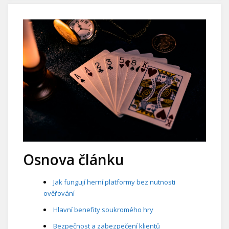
Osnova článku
Jak fungují herní platformy bez nutnosti
ověřování
Hlavní benefity soukromého hry
Bezpečnost a zabezpečení klientů