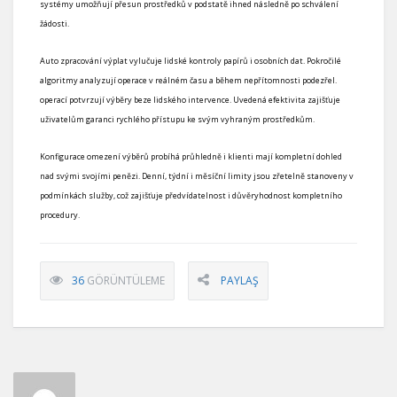
systémy umožňují přesun prostředků v podstatě ihned následně po schválení
žádosti.
Auto zpracování výplat vylučuje lidské kontroly papírů i osobních dat. Pokročilé
algoritmy analyzují operace v reálném času a během nepřítomnosti podezřel.
operací potvrzují výběry beze lidského intervence. Uvedená efektivita zajišťuje
uživatelům garanci rychlého přístupu ke svým vyhraným prostředkům.
Konfigurace omezení výběrů probíhá průhledně i klienti mají kompletní dohled
nad svými svojími penězi. Denní, týdní i měsíční limity jsou zřetelně stanoveny v
podmínkách služby, což zajišťuje předvídatelnost i důvěryhodnost kompletního
procedury.
36
GÖRÜNTÜLEME
PAYLAŞ