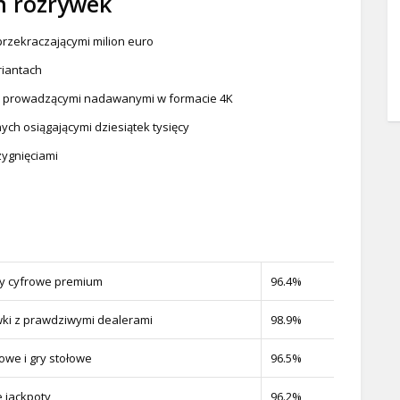
h rozrywek
rzekraczającymi milion euro
riantach
mi prowadzącymi nadawanymi w formacie 4K
ych osiągającymi dziesiątek tysięcy
zygnięciami
y cyfrowe premium
96.4%
ki z prawdziwymi dealerami
98.9%
owe i gry stołowe
96.5%
 jackpoty
96.2%