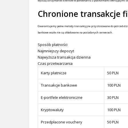
wyższą utrzymanie klientów w porównaniu z platformami oferującymi s
Chronione transakcje 
Gwarantujemy pełne metody transakcyjne przystosowane do potrzeb dzisie
bankowe wcale nie są składowane na posiadanych serwerach.
Sposób płatności
Najmniejszy depozyt
Najwyższa transakcja dzienna
Czas przetwarzania
Karty płatnicze
50 PLN
Transakcje bankowe
100 PLN
E-portfele elektroniczne
30 PLN
Kryptowaluty
100 PLN
Przedpłacone vouchery
50 PLN