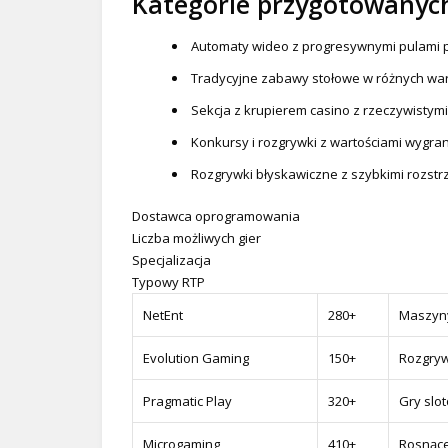
Kategorie przygotowanyc
Automaty wideo z progresywnymi pulami p
Tradycyjne zabawy stołowe w różnych wa
Sekcja z krupierem casino z rzeczywisty
Konkursy i rozgrywki z wartościami wygran
Rozgrywki błyskawiczne z szybkimi rozstr
Dostawca oprogramowania
Liczba możliwych gier
Specjalizacja
Typowy RTP
NetEnt
280+
Maszyn
Evolution Gaming
150+
Rozgryw
Pragmatic Play
320+
Gry slot
Microgaming
410+
Rosnące