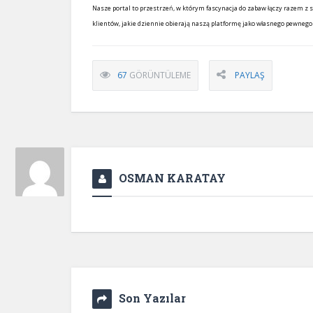
Nasze portal to przestrzeń, w którym fascynacja do zabaw łączy razem z 
klientów, jakie dziennie obierają naszą platformę jako własnego pewnego
67
GÖRÜNTÜLEME
PAYLAŞ
OSMAN KARATAY
Son Yazılar