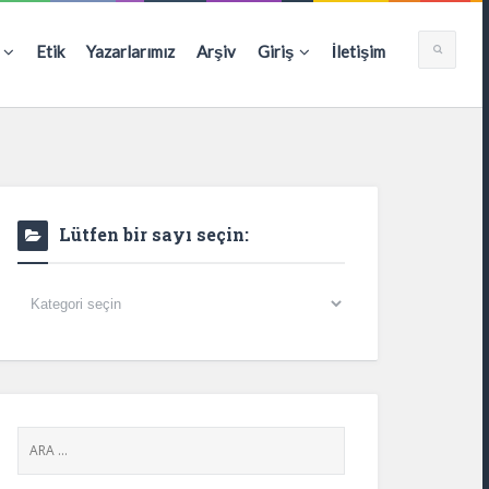
Etik
Yazarlarımız
Arşiv
Giriş
İletişim
Lütfen bir sayı seçin:
Lütfen
bir
sayı
seçin: