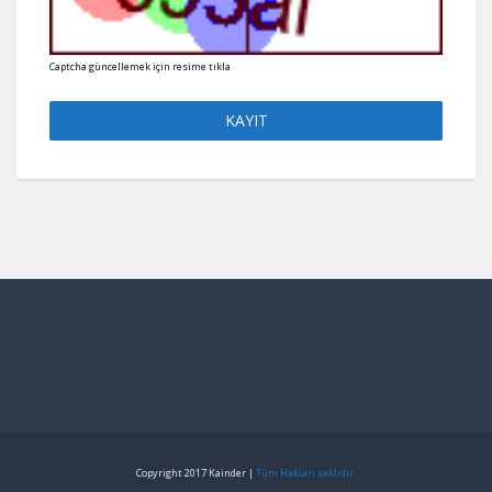
Captcha güncellemek için resime tıkla
Copyright 2017 Kainder |
Tüm Hakları saklıdır.