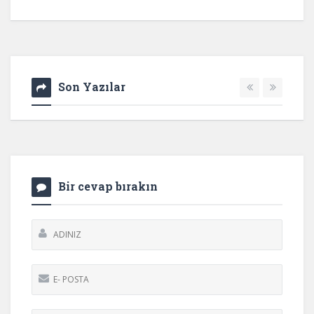
Son Yazılar
Bir cevap bırakın