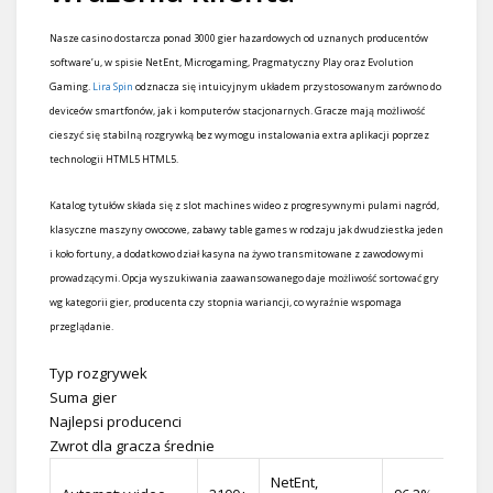
Nasze casino dostarcza ponad 3000 gier hazardowych od uznanych producentów
software’u, w spisie NetEnt, Microgaming, Pragmatyczny Play oraz Evolution
Gaming.
Lira Spin
odznacza się intuicyjnym układem przystosowanym zarówno do
deviceów smartfonów, jak i komputerów stacjonarnych. Gracze mają możliwość
cieszyć się stabilną rozgrywką bez wymogu instalowania extra aplikacji poprzez
technologii HTML5 HTML5.
Katalog tytułów składa się z slot machines wideo z progresywnymi pulami nagród,
klasyczne maszyny owocowe, zabawy table games w rodzaju jak dwudziestka jeden
i koło fortuny, a dodatkowo dział kasyna na żywo transmitowane z zawodowymi
prowadzącymi. Opcja wyszukiwania zaawansowanego daje możliwość sortować gry
wg kategorii gier, producenta czy stopnia wariancji, co wyraźnie wspomaga
przeglądanie.
Typ rozgrywek
Suma gier
Najlepsi producenci
Zwrot dla gracza średnie
NetEnt,