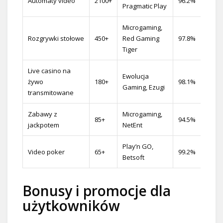
Automaty video
2100+
96.2%
Pragmatic Play
Microgaming,
Rozgrywki stołowe
450+
Red Gaming
97.8%
Tiger
Live casino na
Ewolucja
żywo
180+
98.1%
Gaming, Ezugi
transmitowane
Zabawy z
Microgaming,
85+
94.5%
jackpotem
NetEnt
Play’n GO,
Video poker
65+
99.2%
Betsoft
Bonusy i promocje dla
użytkowników