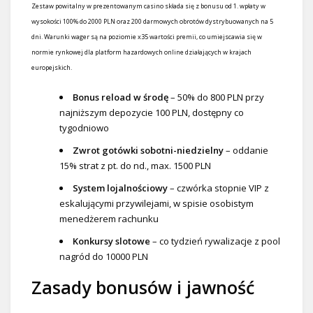
Zestaw powitalny w prezentowanym casino składa się z bonusu od 1. wpłaty w
wysokości 100% do 2000 PLN oraz 200 darmowych obrotów dystrybuowanych na 5
dni. Warunki wager są na poziomie x35 wartości premii, co umiejscawia się w
normie rynkowej dla platform hazardowych online działających w krajach
europejskich.
Bonus reload w środę
– 50% do 800 PLN przy
najniższym depozycie 100 PLN, dostępny co
tygodniowo
Zwrot gotówki sobotni-niedzielny
– oddanie
15% strat z pt. do nd., max. 1500 PLN
System lojalnościowy
– czwórka stopnie VIP z
eskalującymi przywilejami, w spisie osobistym
menedżerem rachunku
Konkursy slotowe
– co tydzień rywalizacje z pool
nagród do 10000 PLN
Zasady bonusów i jawność