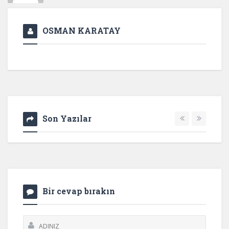
OSMAN KARATAY
Son Yazılar
Bir cevap bırakın