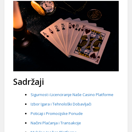
Sadržaji
Sigurnost i Licenciranje Naše Casino Platforme
Izbor Igara i Tehnološki Dobavljači
Poticaji i Promocijske Ponude
Načini Plaćanja i Transakcije