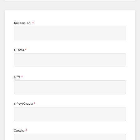
Kullanıcı Adı
*
E-Posta
*
Şifre
*
Şifreyi Onayla
*
Captcha
*