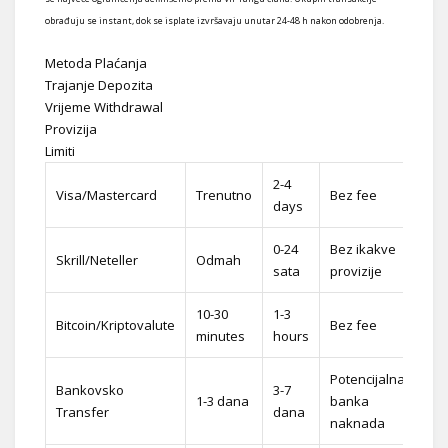
obrađuju se instant, dok se isplate izvršavaju unutar 24-48 h nakon odobrenja.
Metoda Plaćanja
Trajanje Depozita
Vrijeme Withdrawal
Provizija
Limiti
2-4
10€
Visa/Mastercard
Trenutno
Bez fee
days
5,0
0-24
Bez ikakve
20€
Skrill/Neteller
Odmah
sata
provizije
10,
10-30
1-3
50€
Bitcoin/Kriptovalute
Bez fee
minutes
hours
50,
Potencijalna
Bankovsko
3-7
50€
1-3 dana
banka
Transfer
dana
20,
naknada