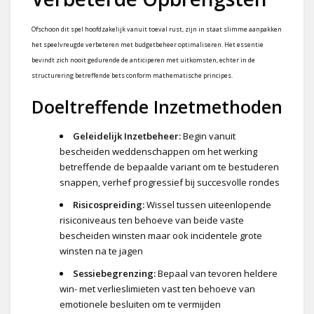
Ofschoon dit spel hoofdzakelijk vanuit toeval rust, zijn in staat slimme aanpakken
het speelvreugde verbeteren met budgetbeheer optimaliseren. Het essentie
bevindt zich nooit gedurende de anticiperen met uitkomsten, echter in de
structurering betreffende bets conform mathematische principes.
Doeltreffende Inzetmethoden
Geleidelijk Inzetbeheer:
Begin vanuit
bescheiden weddenschappen om het werking
betreffende de bepaalde variant om te bestuderen
snappen, verhef progressief bij succesvolle rondes
Risicospreiding:
Wissel tussen uiteenlopende
risiconiveaus ten behoeve van beide vaste
bescheiden winsten maar ook incidentele grote
winsten na te jagen
Sessiebegrenzing:
Bepaal van tevoren heldere
win- met verlieslimieten vast ten behoeve van
emotionele besluiten om te vermijden