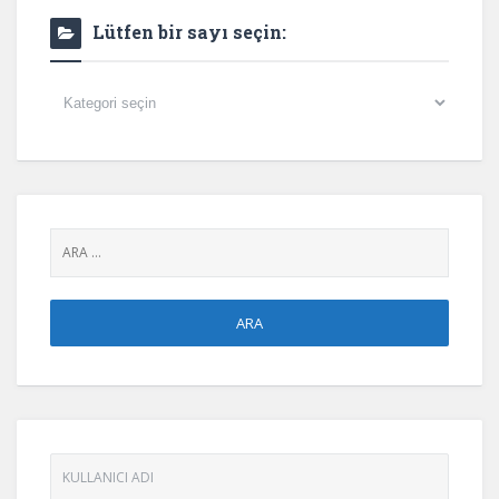
Lütfen bir sayı seçin:
Lütfen
bir
sayı
seçin: