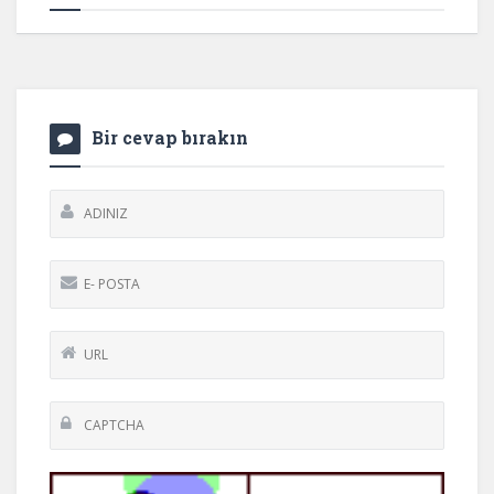
Bir cevap bırakın