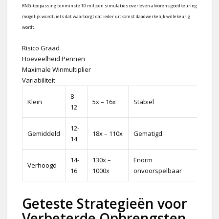
RNG-toepassing tenminste 10 miljoen simulaties overleven alvorens goedkeuring
mogelijk wordt, iets dat waarborgt dat ieder uitkomst daadwerkelijk willekeurig
wordt.
Risico Graad
Hoeveelheid Pennen
Maximale Winmultiplier
Variabiliteit
8-
Klein
5x – 16x
Stabiel
12
12-
Gemiddeld
18x – 110x
Gematigd
14
14-
130x –
Enorm
Verhoogd
16
1000x
onvoorspelbaar
Geteste Strategieën voor
Verbeterde Opbrengsten