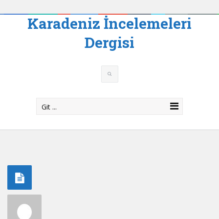
Karadeniz İncelemeleri
Dergisi
Git ...