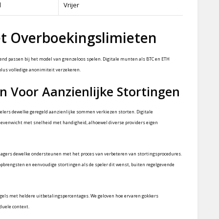
d
Vrijer
t Overboekingslimieten
nd passen bij het model van grenzeloos spelen. Digitale munten als BTC en ETH
plus volledige anonimiteit verzekeren.
n Voor Aanzienlijke Stortingen
pelers dewelke geregeld aanzienlijke sommen verkiezen storten. Digitale
e evenwicht met snelheid met handigheid, alhoewel diverse providers eigen
nagers dewelke ondersteunen met het proces van verbeteren van stortingsprocedures.
je opbrengsten en eenvoudige stortingen als de speler dit wenst, buiten regelgevende
kregels met heldere uitbetalingspercentages. We geloven hoe ervaren gokkers
duele context.