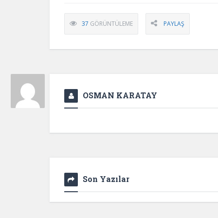
37
GÖRÜNTÜLEME
PAYLAŞ
OSMAN KARATAY
Son Yazılar