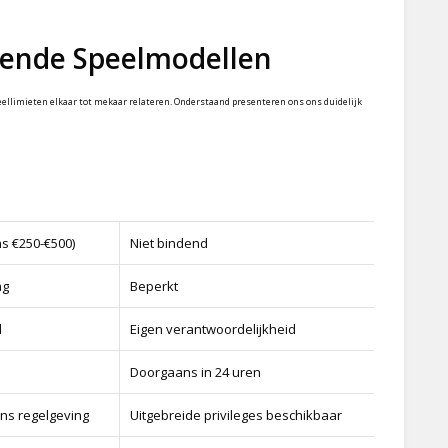
pende Speelmodellen
eellimieten elkaar tot mekaar relateren. Onderstaand presenteren ons ons duidelijk
ns €250-€500)
Niet bindend
ag
Beperkt
d
Eigen verantwoordelijkheid
Doorgaans in 24 uren
s regelgeving
Uitgebreide privileges beschikbaar