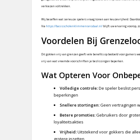
verkiezen voltrekken.
Wij beseffen wat serieuze spelers vraag tonen aan keuzevrijheid. Daardoor
Via
https://basisscholenklimmenransdaal.nl/
blijft uw ervaring voorop, 
Voordelen Bij Grenzel
Dit gokken vrij van grenzen geeft vele benefits op bedoeld voor gamers we
vrij van wat vreemde voorschriften je beslissingen beperken.
Wat Opteren Voor Onbeper
Volledige controle:
De speler beslist per
beperkingen
Snellere stortingen:
Geen vertragingen we
Betere promoties:
Gebruikers door groter
loyaliteitsakties
Vrijheid:
Uitstekend voor gokkers die alle
grotere inzetten