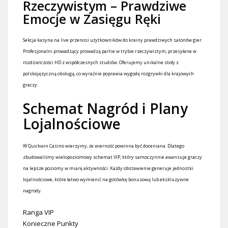
Rzeczywistym – Prawdziwe
Emocje w Zasięgu Ręki
Sekcja kasyna na live przenosi użytkowników do krainy prawdziwych salonów gier.
Profesjonalni prowadzący prowadzą partie w trybie rzeczywistym, przesyłane w
rozdzielczości HD z współczesnych studiów. Oferujemy unikalne stoły z
polskojęzyczną obsługą, co wyraźnie poprawia wygodę rozgrywki dla krajowych
graczy.
Schemat Nagród i Plany
Lojalnościowe
W Quickwin Casino wierzymy, że wierność powinna być doceniana. Dlatego
zbudowaliśmy wielopoziomowy schemat VIP, który samoczynnie awansuje graczy
na lepsze poziomy w miarę aktywności. Każdy obstawienie generuje jednostki
lojalnościowe, które łatwo wymienić na gotówkę bonusową lub ekskluzywne
nagrody.
Ranga VIP
Konieczne Punkty