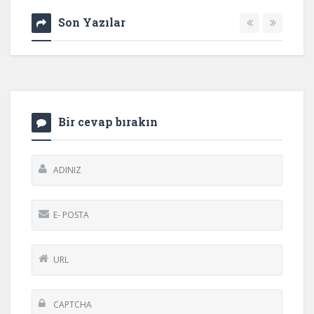
Son Yazılar
Bir cevap bırakın