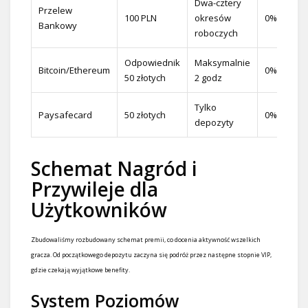
Dwa-cztery
Przelew
100 PLN
okresów
0%
Bankowy
roboczych
Odpowiednik
Maksymalnie
Bitcoin/Ethereum
0%
50 złotych
2 godz
Tylko
Paysafecard
50 złotych
0%
depozyty
Schemat Nagród i
Przywileje dla
Użytkowników
Zbudowaliśmy rozbudowany schemat premii, co docenia aktywność wszelkich
gracza. Od początkowego depozytu zaczyna się podróż przez następne stopnie VIP,
gdzie czekają wyjątkowe benefity.
System Poziomów