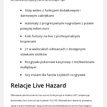
ale równie ekscytujące gry jak Sic Bo lub Dragon Tiger.
Sloty wideo z funkcjami dodatkowymi i
darmowymi zakrętkami
Automaty z progresywnymi nagrodami z pulami
powyżej milion euro
Koło fortuny na live z profesjonalnymi
krupierami
21 w wielorakich odmianach z dostępnymi
stawkami stolików
Rozgrywki pokerowe kasynowy z możliwościami
multiplayer
Gry instant dla fanów szybkich rozgrywek
Relacje Live Hazard
Oferowane pomieszczenie live casino funkcjonuje w modelu 24/7, proponując
doskonałej class transmisje w jakości Full HD. Doświadczeni dealerzy prowadzą
sesje w wielu dialektach, dając autentyczne doświadczenie casino fizycznego w