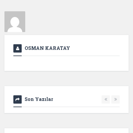
OSMAN KARATAY
Son Yazılar