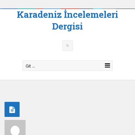
Karadeniz İncelemeleri
Dergisi
Git ...