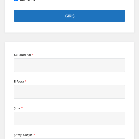
Beni Hatırla
Kullanıcı Adı
*
E-Posta
*
Şifre
*
Şifreyi Onayla
*