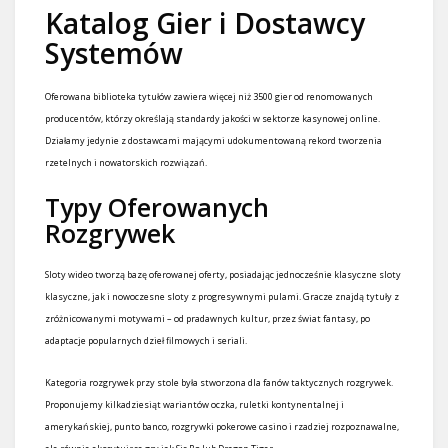
Katalog Gier i Dostawcy
Systemów
Oferowana biblioteka tytułów zawiera więcej niż 3500 gier od renomowanych
producentów, którzy określają standardy jakości w sektorze kasynowej online.
Działamy jedynie z dostawcami mającymi udokumentowaną rekord tworzenia
rzetelnych i nowatorskich rozwiązań.
Typy Oferowanych
Rozgrywek
Sloty wideo tworzą bazę oferowanej oferty, posiadając jednocześnie klasyczne sloty
klasyczne, jak i nowoczesne sloty z progresywnymi pulami. Gracze znajdą tytuły z
zróżnicowanymi motywami – od pradawnych kultur, przez świat fantasy, po
adaptacje popularnych dzieł filmowych i seriali.
Kategoria rozgrywek przy stole była stworzona dla fanów taktycznych rozgrywek.
Proponujemy kilkadziesiąt wariantów oczka, ruletki kontynentalnej i
amerykańskiej, punto banco, rozgrywki pokerowe casino i rzadziej rozpoznawalne,