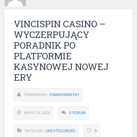
VINCISPIN CASINO –
WYCZERPUJĄCY
PORADNIK PO
PLATFORMIE
KASYNOWEJ NOWEJ
ERY
TARAFINDAN :
OSMAN KARATAY
MAYIS 26, 2026
0 YORUM
KATEGORI :
UNCATEGORIZED
0