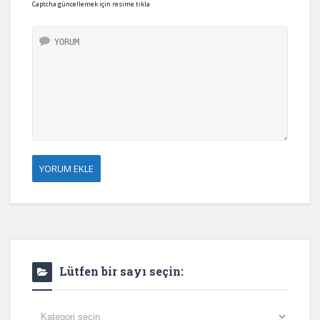
Captcha güncellemek için resime tıkla
Lütfen bir sayı seçin:
Lütfen