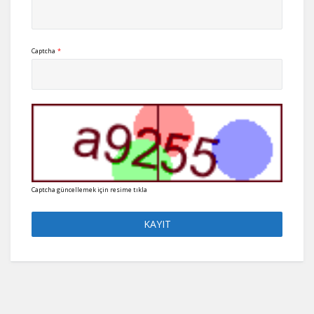
Captcha
*
Captcha güncellemek için resime tıkla