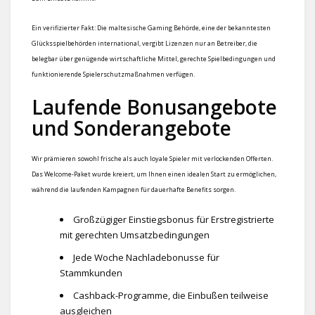
Ein verifizierter Fakt: Die maltesische Gaming Behörde, eine der bekanntesten
Glücksspielbehörden international, vergibt Lizenzen nur an Betreiber, die
belegbar über genügende wirtschaftliche Mittel, gerechte Spielbedingungen und
funktionierende Spielerschutzmaßnahmen verfügen.
Laufende Bonusangebote
und Sonderangebote
Wir prämieren sowohl frische als auch loyale Spieler mit verlockenden Offerten.
Das Welcome-Paket wurde kreiert, um Ihnen einen idealen Start zu ermöglichen,
während die laufenden Kampagnen für dauerhafte Benefits sorgen.
Großzügiger Einstiegsbonus für Erstregistrierte
mit gerechten Umsatzbedingungen
Jede Woche Nachladebonusse für
Stammkunden
Cashback-Programme, die Einbußen teilweise
ausgleichen