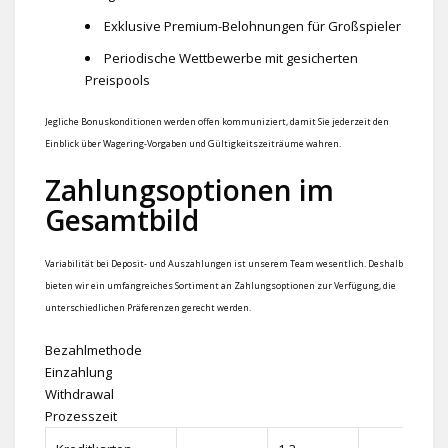
Exklusive Premium-Belohnungen für Großspieler
Periodische Wettbewerbe mit gesicherten
Preispools
Jegliche Bonuskonditionen werden offen kommuniziert, damit Sie jederzeit den
Einblick über Wagering-Vorgaben und Gültigkeitszeiträume wahren.
Zahlungsoptionen im
Gesamtbild
Variabilität bei Deposit- und Auszahlungen ist unserem Team wesentlich. Deshalb
bieten wir ein umfangreiches Sortiment an Zahlungsoptionen zur Verfügung, die
unterschiedlichen Präferenzen gerecht werden.
Bezahlmethode
Einzahlung
Withdrawal
Prozesszeit