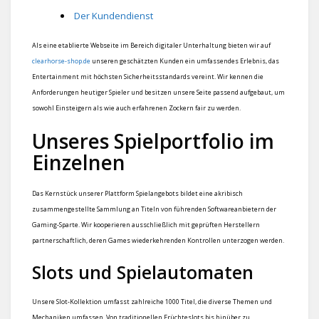
Der Kundendienst
Als eine etablierte Webseite im Bereich digitaler Unterhaltung bieten wir auf
clearhorse-shop.de
unseren geschätzten Kunden ein umfassendes Erlebnis, das
Entertainment mit höchsten Sicherheitsstandards vereint. Wir kennen die
Anforderungen heutiger Spieler und besitzen unsere Seite passend aufgebaut, um
sowohl Einsteigern als wie auch erfahrenen Zockern fair zu werden.
Unseres Spielportfolio im
Einzelnen
Das Kernstück unserer Plattform Spielangebots bildet eine akribisch
zusammengestellte Sammlung an Titeln von führenden Softwareanbietern der
Gaming-Sparte. Wir kooperieren ausschließlich mit geprüften Herstellern
partnerschaftlich, deren Games wiederkehrenden Kontrollen unterzogen werden.
Slots und Spielautomaten
Unsere Slot-Kollektion umfasst zahlreiche 1000 Titel, die diverse Themen und
Mechaniken umfassen. Von traditionellen Früchteslots bis hinüber zu