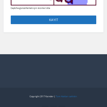
Captcha güncellemek için resime tıkla
Copyright 2017 Kainder |
Tüm Hakları saklıdır.