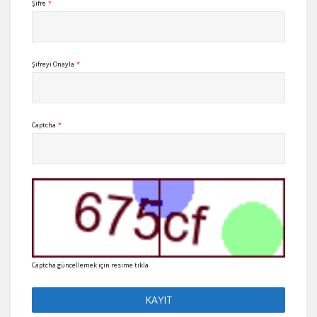
Şifre
*
Şifreyi Onayla
*
Captcha
*
Captcha güncellemek için resime tıkla