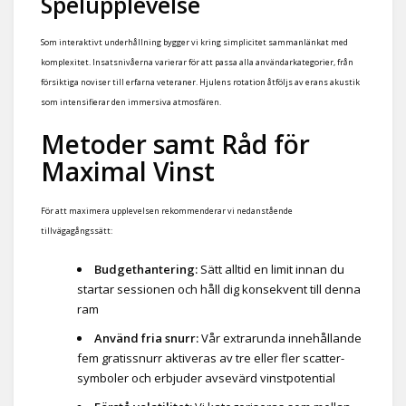
Spelupplevelse
Som interaktivt underhållning bygger vi kring simplicitet sammanlänkat med
komplexitet. Insatsnivåerna varierar för att passa alla användarkategorier, från
försiktiga noviser till erfarna veteraner. Hjulens rotation åtföljs av erans akustik
som intensifierar den immersiva atmosfären.
Metoder samt Råd för
Maximal Vinst
För att maximera upplevelsen rekommenderar vi nedanstående
tillvägagångssätt:
Budgethantering:
Sätt alltid en limit innan du
startar sessionen och håll dig konsekvent till denna
ram
Använd fria snurr:
Vår extrarunda innehållande
fem gratissnurr aktiveras av tre eller fler scatter-
symboler och erbjuder avsevärd vinstpotential