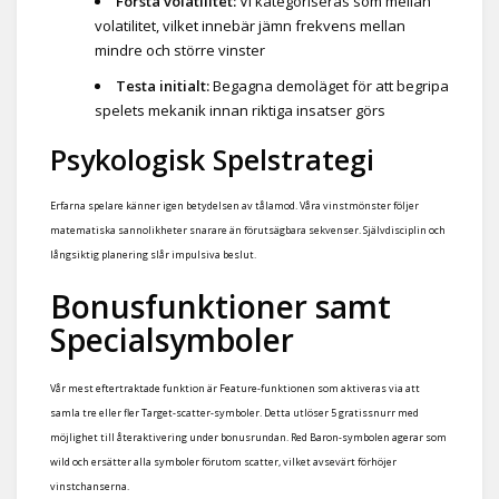
Förstå volatilitet:
Vi kategoriseras som mellan
volatilitet, vilket innebär jämn frekvens mellan
mindre och större vinster
Testa initialt:
Begagna demoläget för att begripa
spelets mekanik innan riktiga insatser görs
Psykologisk Spelstrategi
Erfarna spelare känner igen betydelsen av tålamod. Våra vinstmönster följer
matematiska sannolikheter snarare än förutsägbara sekvenser. Självdisciplin och
långsiktig planering slår impulsiva beslut.
Bonusfunktioner samt
Specialsymboler
Vår mest eftertraktade funktion är Feature-funktionen som aktiveras via att
samla tre eller fler Target-scatter-symboler. Detta utlöser 5 gratissnurr med
möjlighet till återaktivering under bonusrundan. Red Baron-symbolen agerar som
wild och ersätter alla symboler förutom scatter, vilket avsevärt förhöjer
vinstchanserna.