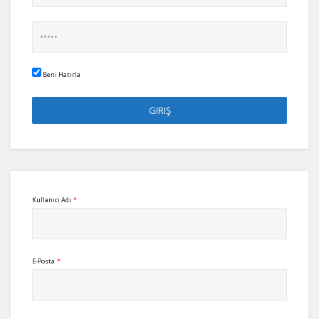
Beni Hatırla
Kullanıcı Adı
*
E-Posta
*