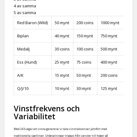
4 av samma
5 av samma
Red Baron (Wild)
50 mynt
200 coins
1000 mynt
Biplan
40 mynt
150 mynt
750 mynt
Medalj
30 coins
100 coins
500 mynt
Ess (Hund)
25 mynt
75 coins
400 mynt
A/K
15 mynt
50 mynt
200 coins
Q/J/10
10 mynt
30 mynt
125 mynt
Vinstfrekvens och
Variabilitet
Med 243 vägar att vinna genererar vi täta vinstsekvenser jämfört med
traditionella spellinjer. Utbetalningar triggas från vänster till höger på