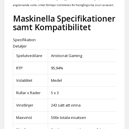
angränsande rullar, vilket förhöjer trolikheten för framgångsrika snurr avsevärt.
Maskinella Specifikationer
samt Kompatibilitet
Specifikation
Detaljer
Spelutvecklare
Aristocrat Gaming
RTP
95,94%
Volatilitet
Medel
Rullar x Rader
5 x 3
Vinstlinjer
243 sätt att vinna
Maxvinst
500x totala insatsen