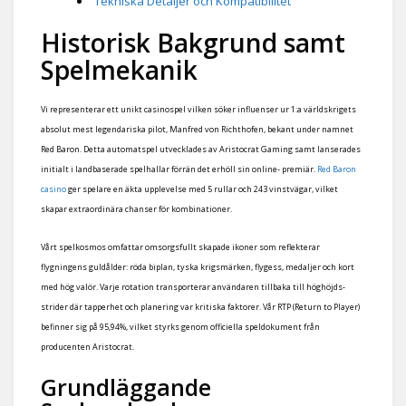
Tekniska Detaljer och Kompatibilitet
Historisk Bakgrund samt
Spelmekanik
Vi representerar ett unikt casinospel vilken söker influenser ur 1:a världskrigets
absolut mest legendariska pilot, Manfred von Richthofen, bekant under namnet
Red Baron. Detta automatspel utvecklades av Aristocrat Gaming samt lanserades
initialt i landbaserade spelhallar förrän det erhöll sin online- premiär.
Red Baron
casino
ger spelare en äkta upplevelse med 5 rullar och 243 vinstvägar, vilket
skapar extraordinära chanser för kombinationer.
Vårt spelkosmos omfattar omsorgsfullt skapade ikoner som reflekterar
flygningens guldålder: röda biplan, tyska krigsmärken, flygess, medaljer och kort
med hög valör. Varje rotation transporterar användaren tillbaka till höghöjds-
strider där tapperhet och planering var kritiska faktorer. Vår RTP (Return to Player)
befinner sig på 95,94%, vilket styrks genom officiella speldokument från
producenten Aristocrat.
Grundläggande