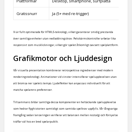
Plattformar
Desktop, smartphone, surfplatta
Gratissnurr
Ja (5+ med re-trigger)
Vi är fullt optimerade för HTML5-teknologi, vilket garanterar smidig prestanda
över samtliga enheter utan nedladdningskrav. Pekskärmskontroller arbetar lika
responsivt som musklickningar, vilket gör spelet åtkomligt oavsett spelplattform.
Grafikmotor och Ljuddesign
Vår visuella presentation kombinerar retrospektiva ingredienser med modern
renderingsteknologi. Animationer vid vinster intensifierar spelupplevelsen utan
att bromsa ner spelets tempo. Ljudeffekter kan anpassas individuellt för att
matcha spelarens preferenser.
Tillsammans bildar samtliga dessa komponenter en heltäckande spelupplevelse
som hedrar flyghistorien samtidigt som samtida spelkrav uppfylls. Vår långvariga
framgång sedan lanseringen verifierar att balansen mellan nostalgi och förnyelse
träffar väl hos en bred spelarpublik.