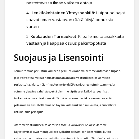
nostettavissa ilman vaikeita ehtoja
Henkilökohtainen Yhteyshenkilö:
Huippupelaajat
saavat oman vastaavan räätälöityjä bonuksia
varten
Kuukauden Turnaukset:
Kilpaile muita asiakkaita
vastaan ja kaappaa osuus palkintopotista
Suojaus ja Lisensointi
Toimintamme perustuu lailliseen pelilupaviranomaisemme antamaan lupaan,
joka velvoittaa meidät noudattamaan ankaria vastuullisen pelaamisen
periaatteita. Maltan Gaming Authority (MGA) tarkkailee toimintaamme, ja
voimme ylpeänä vahvistaa, että olemme läpäisseet kaikki tarpeelliset
tarkastukset moitteettomasti. Tämä varmennettu fakta varmistaa, että
pelaaminen sivustollamme on täysin laillisuuksien mukaista ja turvallista
kotimaisille pelaajille.
Otamme vastuullisen pelaamisen todella vakavasti. Asiakkaidemme
käytettävissä ovat monipuoliset työkalut pelaamisen kontrolliin, kuten
talletusrajat, tappiorajat, peliaika-ajastimet ja itsesulku. Tietojesi suojelu on