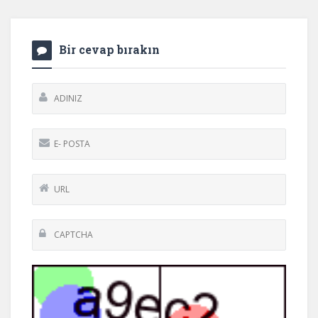
Bir cevap bırakın