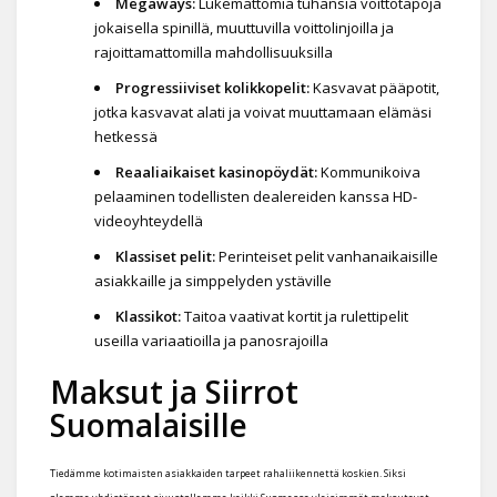
Megaways:
Lukemattomia tuhansia voittotapoja
jokaisella spinillä, muuttuvilla voittolinjoilla ja
rajoittamattomilla mahdollisuuksilla
Progressiiviset kolikkopelit:
Kasvavat pääpotit,
jotka kasvavat alati ja voivat muuttamaan elämäsi
hetkessä
Reaaliaikaiset kasinopöydät:
Kommunikoiva
pelaaminen todellisten dealereiden kanssa HD-
videoyhteydellä
Klassiset pelit:
Perinteiset pelit vanhanaikaisille
asiakkaille ja simppelyden ystäville
Klassikot:
Taitoa vaativat kortit ja rulettipelit
useilla variaatioilla ja panosrajoilla
Maksut ja Siirrot
Suomalaisille
Tiedämme kotimaisten asiakkaiden tarpeet rahaliikennettä koskien. Siksi