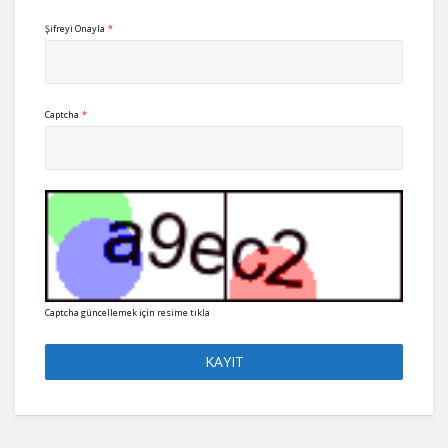
Şifreyi Onayla
*
Captcha
*
Captcha güncellemek için resime tıkla