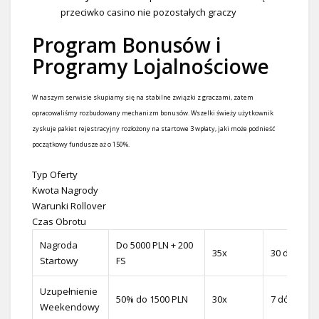
przeciwko casino nie pozostałych graczy
Program Bonusów i
Programy Lojalnościowe
W naszym serwisie skupiamy się na stabilne związki z graczami, zatem
opracowaliśmy rozbudowany mechanizm bonusów. Wszelki świeży użytkownik
zyskuje pakiet rejestracyjny rozłożony na startowe 3 wpłaty, jaki może podnieść
początkowy fundusze aż o 150%.
Typ Oferty
Kwota Nagrody
Warunki Rollover
Czas Obrotu
Nagroda
Do 5000 PLN + 200
35x
30 dób
Startowy
FS
Uzupełnienie
50% do 1500 PLN
30x
7 dób
Weekendowy