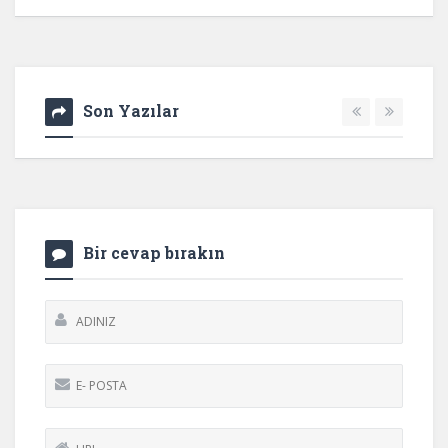
Son Yazılar
Bir cevap bırakın