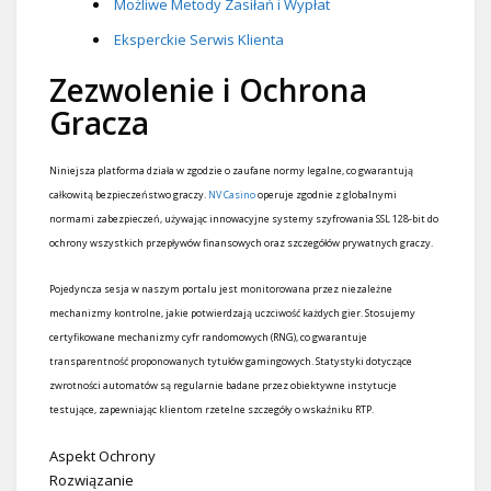
Możliwe Metody Zasiłań i Wypłat
Eksperckie Serwis Klienta
Zezwolenie i Ochrona
Gracza
Niniejsza platforma działa w zgodzie o zaufane normy legalne, co gwarantują
całkowitą bezpieczeństwo graczy.
NV Casino
operuje zgodnie z globalnymi
normami zabezpieczeń, używając innowacyjne systemy szyfrowania SSL 128-bit do
ochrony wszystkich przepływów finansowych oraz szczegółów prywatnych graczy.
Pojedyncza sesja w naszym portalu jest monitorowana przez niezależne
mechanizmy kontrolne, jakie potwierdzają uczciwość każdych gier. Stosujemy
certyfikowane mechanizmy cyfr randomowych (RNG), co gwarantuje
transparentność proponowanych tytułów gamingowych. Statystyki dotyczące
zwrotności automatów są regularnie badane przez obiektywne instytucje
testujące, zapewniając klientom rzetelne szczegóły o wskaźniku RTP.
Aspekt Ochrony
Rozwiązanie