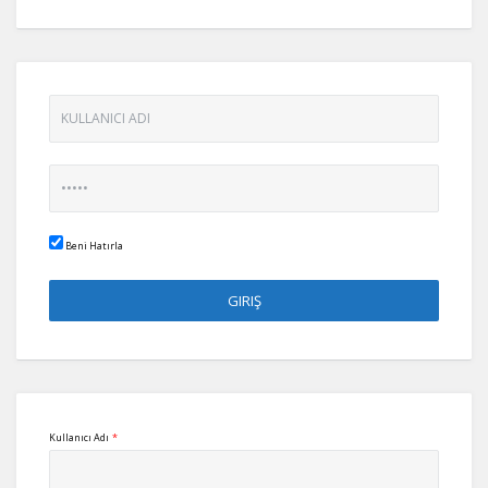
Beni Hatırla
Kullanıcı Adı
*