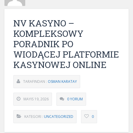
NV KASYNO –
KOMPLEKSOWY
PORADNIK PO
WIODĄCEJ PLATFORMIE
KASYNOWEJ ONLINE
TARAFINDAN :
OSMAN KARATAY
MAYIS 19, 2026
0 YORUM
KATEGORI :
UNCATEGORIZED
0