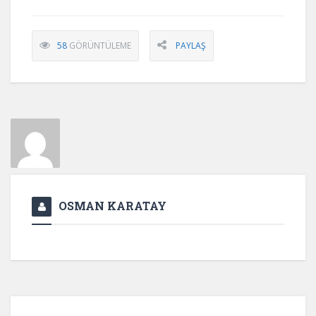
58
GÖRÜNTÜLEME
PAYLAŞ
OSMAN KARATAY