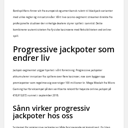
Bordspillfans finner alt fra europeisk og amerikansk rulett til blackjack-varianter
med ulike regler og innsatsnivåer. Vårt live casino-segment streamer direkte fra
profesjonelle studioer der virkelige dealere styrer spillet i sanntid. Dette
kombinerer autentisiteten fra fysiske kasinoene med fleksibiliteten ved online-
spill.
Progressive jackpoter som
endrer liv
Jackpot-segmentet utgjør hjertet i vårt forretning. Progressive jackpoter
akkumulerer innsatser fra spillere over flere kasinoer, noe som bygger opp
premiepotter som regelmessig overstiger 100 millioner kr. Mega Moolah fra Micro
Gaming har for eksempel på den verifiserte rekord for høyeste online-jackpot på
€18,915,872 vunnet i september 2018.
Sånn virker progressiv
jackpoter hos oss
Systemet for progressive jackpoter er både fascinerende og komplisert. En liten