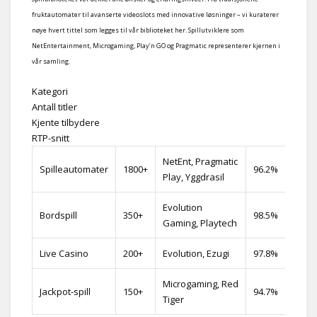
fruktautomater til avanserte videoslots med innovative løsninger – vi kuraterer
nøye hvert tittel som legges til vår biblioteket her. Spillutviklere som
NetEntertainment, Microgaming, Play’n GO og Pragmatic representerer kjernen i
vår samling.
Kategori
Antall titler
Kjente tilbydere
RTP-snitt
NetEnt, Pragmatic
Spilleautomater
1800+
96.2%
Play, Yggdrasil
Evolution
Bordspill
350+
98.5%
Gaming, Playtech
Live Casino
200+
Evolution, Ezugi
97.8%
Microgaming, Red
Jackpot-spill
150+
94.7%
Tiger