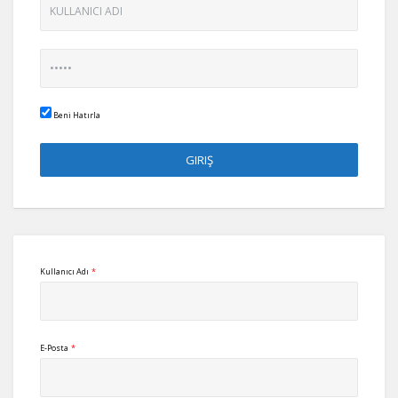
Beni Hatırla
Kullanıcı Adı
*
E-Posta
*