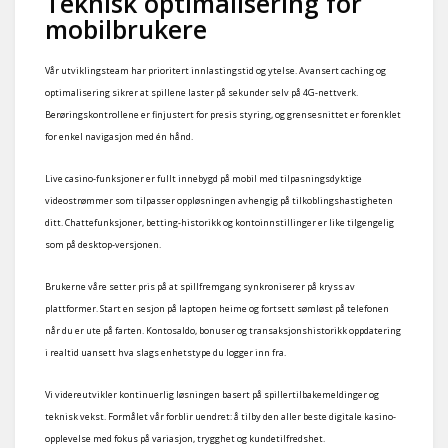
Teknisk optimalisering for
mobilbrukere
Vår utviklingsteam har prioritert innlastingstid og ytelse. Avansert caching og
optimalisering sikrer at spillene laster på sekunder selv på 4G-nettverk.
Berøringskontrollene er finjustert for presis styring, og grensesnittet er forenklet
for enkel navigasjon med én hånd.
Live casino-funksjoner er fullt innebygd på mobil med tilpasningsdyktige
videostrømmer som tilpasser oppløsningen avhengig på tilkoblingshastigheten
ditt. Chattefunksjoner, betting-historikk og kontoinnstillinger er like tilgengelig
som på desktop-versjonen.
Brukerne våre setter pris på at spillfremgang synkroniserer på kryss av
plattformer. Start en sesjon på laptopen heime og fortsett sømløst på telefonen
når du er ute på farten. Kontosaldo, bonuser og transaksjonshistorikk oppdatering
i realtid uansett hva slags enhetstype du logger inn fra.
Vi videreutvikler kontinuerlig løsningen basert på spillertilbakemeldinger og
teknisk vekst. Formålet vår forblir uendret: å tilby den aller beste digitale kasino-
opplevelse med fokus på variasjon, trygghet og kundetilfredshet.