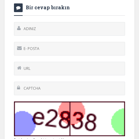
Bir cevap bırakın