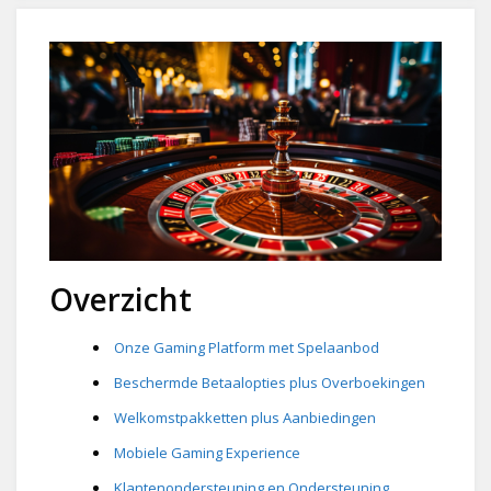
Overzicht
Onze Gaming Platform met Spelaanbod
Beschermde Betaalopties plus Overboekingen
Welkomstpakketten plus Aanbiedingen
Mobiele Gaming Experience
Klantenondersteuning en Ondersteuning