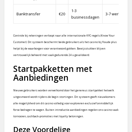
1-3
Banktransfer
€20
3-7 werkdagen
businessdagen
Controle bij rekeningen verloopt naar alle internationale KYC-regels (Know Your
Customer). Dit systeem beschermt beide gebruikers als het casino bij fraude plus
helpt bij de waarborgen voor verantwoord gokken. Bewijsstukken blijven
vertrouwelijk beheerd met vaak gedurende 24 u gevalideerd.
Startpakketten met
Aanbiedingen
Nieuwe gebruikers worden verwelkomd door het genereus startpakket hetwelk
uitgesmeerd wordt tijdens de begin stortingen. Dit systeem geeft nieuwkomers
alle mogelijkheid om dit casino volledig voor exploreren exclusief onmiddellijk
forse bedragen te wagen. Buiten introductie-aanbiedingen regelen ons casino vaak
tornooien, cashback-promoties met loyalty beloningen.
Deze Voordelige