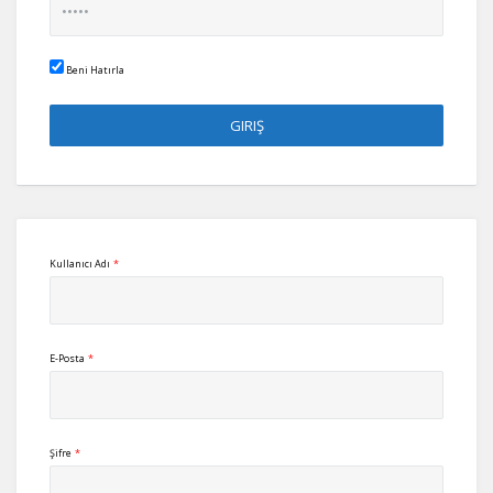
Beni Hatırla
Kullanıcı Adı
*
E-Posta
*
Şifre
*