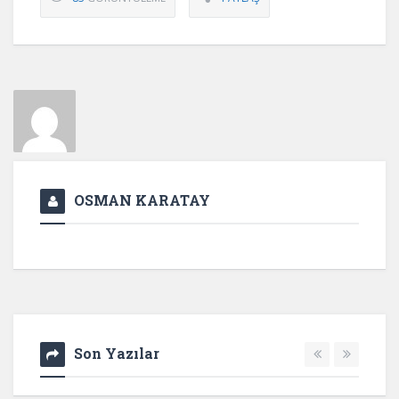
OSMAN KARATAY
Son Yazılar