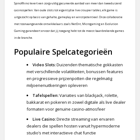
SpinoRhino levert een zorgvuldig gecureerde aanbod van meer dan tweeduizend
casinospellen. Van oude slots tot eigentijdse live croupier tables, elk game is
uitgezocht op basis van gehalte, gameplay en winstpotentieel. Onze collaboratie
met toonaangevende ontwikkelaars zoals NetEnt, Microgaming en Evolution
Gaming garandeert ervoor dat jij toegang hebt tot de meest baanbrekende games
in de branche.
Populaire Spelcategorieën
Video Slots:
Duizenden thematische gokkasten
met verschillende volatiliteiten, bonussen features
en progressieve prijzenpotten die regelmatig
miljoenenuitkeringen opleveren
Tafelspellen:
Variaties van blackjack, rolette,
bakkarat en pokeren in zowel digitale als live dealer
formaten voor genuine casino-atmosfeer
Live Casino:
Directe streaming van ervaren
dealers die spellen hosten vanuit hypermoderne
studio’s met interactieve chat functie