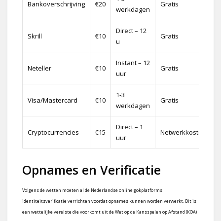
Bankoverschrijving
€20
Gratis
werkdagen
Direct – 12
Skrill
€10
Gratis
u
Instant – 12
Neteller
€10
Gratis
uur
1-3
Visa/Mastercard
€10
Gratis
werkdagen
Direct – 1
Cryptocurrencies
€15
Netwerkkosten
uur
Opnames en Verificatie
Volgens de wetten moeten al de Nederlandse online gokplatforms
identiteitsverificatie verrichten voordat opnames kunnen worden verwerkt. Dit is
een wettelijke vereiste die voorkomt uit de Wet op de Kansspelen op Afstand (KOA)