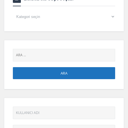
Lütfen
bir
sayı
seçin: