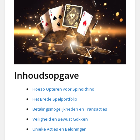
Inhoudsopgave
Hoezo Opteren voor SpinoRhino
Het Brede Spelportfolio
Betalingsmogelijkheden en Transacties
Veiligheid en Bewust Gokken
Unieke Acties en Beloningen