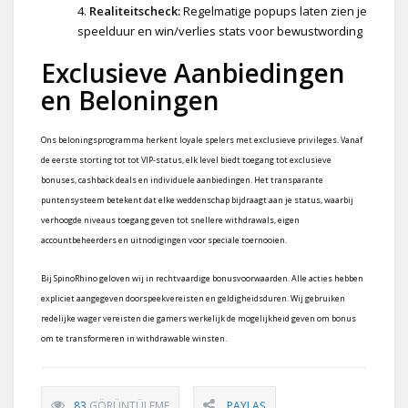
Realiteitscheck:
Regelmatige popups laten zien je
speelduur en win/verlies stats voor bewustwording
Exclusieve Aanbiedingen
en Beloningen
Ons beloningsprogramma herkent loyale spelers met exclusieve privileges. Vanaf
de eerste storting tot tot VIP-status, elk level biedt toegang tot exclusieve
bonuses, cashback deals en individuele aanbiedingen. Het transparante
puntensysteem betekent dat elke weddenschap bijdraagt aan je status, waarbij
verhoogde niveaus toegang geven tot snellere withdrawals, eigen
accountbeheerders en uitnodigingen voor speciale toernooien.
Bij SpinoRhino geloven wij in rechtvaardige bonusvoorwaarden. Alle acties hebben
expliciet aangegeven doorspeekvereisten en geldigheidsduren. Wij gebruiken
redelijke wager vereisten die gamers werkelijk de mogelijkheid geven om bonus
om te transformeren in withdrawable winsten.
83
GÖRÜNTÜLEME
PAYLAŞ