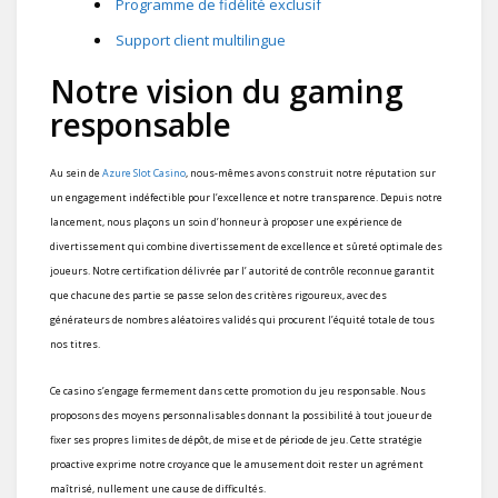
Programme de fidélité exclusif
Support client multilingue
Notre vision du gaming
responsable
Au sein de
Azure Slot Casino
, nous-mêmes avons construit notre réputation sur
un engagement indéfectible pour l’excellence et notre transparence. Depuis notre
lancement, nous plaçons un soin d’honneur à proposer une expérience de
divertissement qui combine divertissement de excellence et sûreté optimale des
joueurs. Notre certification délivrée par l’ autorité de contrôle reconnue garantit
que chacune des partie se passe selon des critères rigoureux, avec des
générateurs de nombres aléatoires validés qui procurent l’équité totale de tous
nos titres.
Ce casino s’engage fermement dans cette promotion du jeu responsable. Nous
proposons des moyens personnalisables donnant la possibilité à tout joueur de
fixer ses propres limites de dépôt, de mise et de période de jeu. Cette stratégie
proactive exprime notre croyance que le amusement doit rester un agrément
maîtrisé, nullement une cause de difficultés.