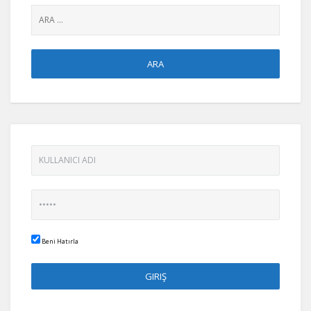
Beni Hatırla