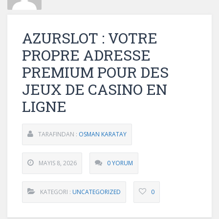
AZURSLOT : VOTRE
PROPRE ADRESSE
PREMIUM POUR DES
JEUX DE CASINO EN
LIGNE
TARAFINDAN :
OSMAN KARATAY
MAYIS 8, 2026
0 YORUM
KATEGORI :
UNCATEGORIZED
0