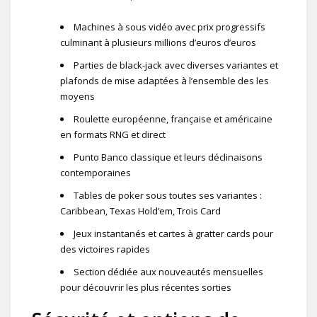
Machines à sous vidéo avec prix progressifs
culminant à plusieurs millions d’euros d’euros
Parties de black-jack avec diverses variantes et
plafonds de mise adaptées à l’ensemble des les
moyens
Roulette européenne, française et américaine
en formats RNG et direct
Punto Banco classique et leurs déclinaisons
contemporaines
Tables de poker sous toutes ses variantes :
Caribbean, Texas Hold’em, Trois Card
Jeux instantanés et cartes à gratter cards pour
des victoires rapides
Section dédiée aux nouveautés mensuelles
pour découvrir les plus récentes sorties