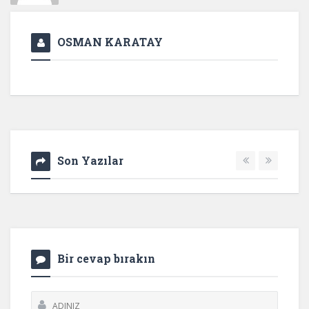
OSMAN KARATAY
Son Yazılar
Bir cevap bırakın