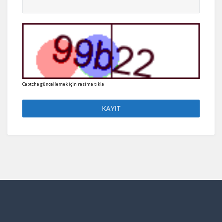
Captcha güncellemek için resime tıkla