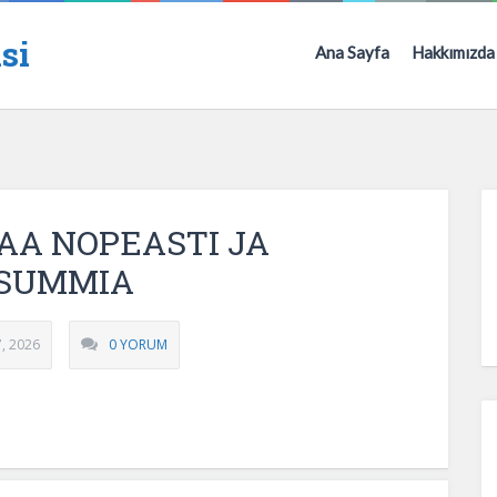
si
Ana Sayfa
Hakkımızda
AA NOPEASTI JA
 SUMMIA
, 2026
0 YORUM