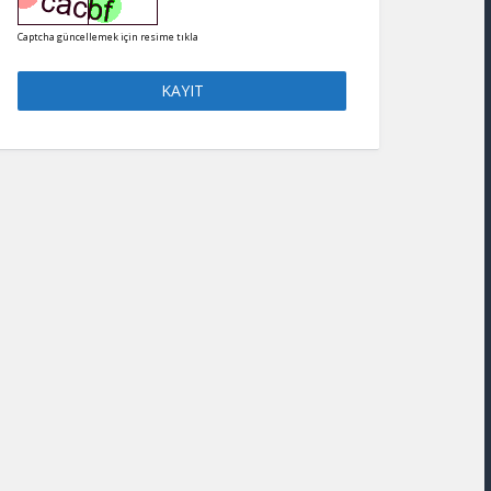
Captcha güncellemek için resime tıkla