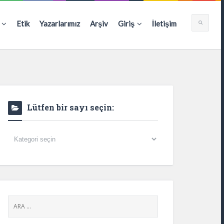
Etik
Yazarlarımız
Arşiv
Giriş
İletişim
Lütfen bir sayı seçin:
Lütfen
bir
sayı
seçin: