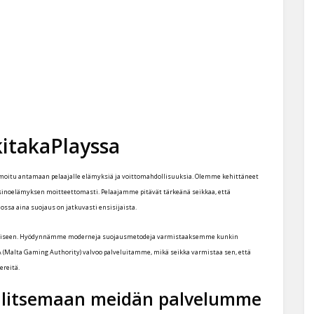
itakaPlayssa
imoitu antamaan pelaajalle elämyksiä ja voittomahdollisuuksia. Olemme kehittäneet
asinoelämyksen moitteettomasti. Pelaajamme pitävät tärkeänä seikkaa, että
ssa aina suojaus on jatkuvasti ensisijaista.
miseen. Hyödynnämme moderneja suojausmetodeja varmistaaksemme kunkin
GA (Malta Gaming Authority) valvoo palveluitamme, mikä seikka varmistaa sen, että
ereitä.
valitsemaan meidän palvelumme