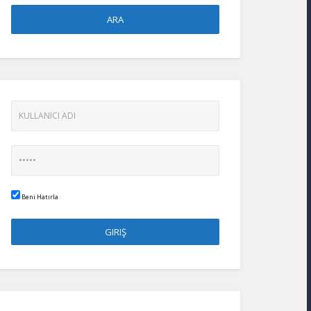
Beni Hatırla