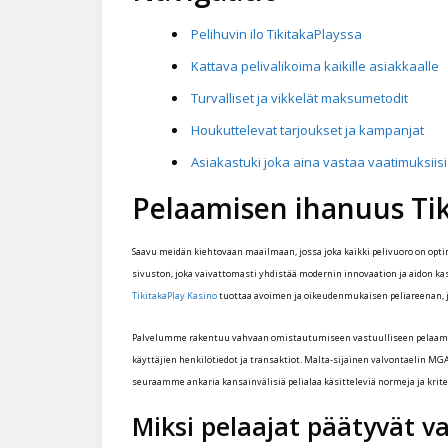
Pelihuvin ilo TikitakaPlayssa
Kattava pelivalikoima kaikille asiakkaalle
Turvalliset ja vikkelät maksumetodit
Houkuttelevat tarjoukset ja kampanjat
Asiakastuki joka aina vastaa vaatimuksiisi
Pelaamisen ihanuus Tik
Saavu meidän kiehtovaan maailmaan, jossa joka kaikki pelivuoro on opt
sivuston, joka vaivattomasti yhdistää modernin innovaation ja aidon k
TikitakaPlay Kasino
tuottaa avoimen ja oikeudenmukaisen peliareenan, jo
Palvelumme rakentuu vahvaan omistautumiseen vastuulliseen pelaa
käyttäjien henkilötiedot ja transaktiot. Malta-sijainen valvontaelin M
seuraamme ankaria kansainvälisiä pelialaa käsitteleviä normeja ja krite
Miksi pelaajat päätyvät 