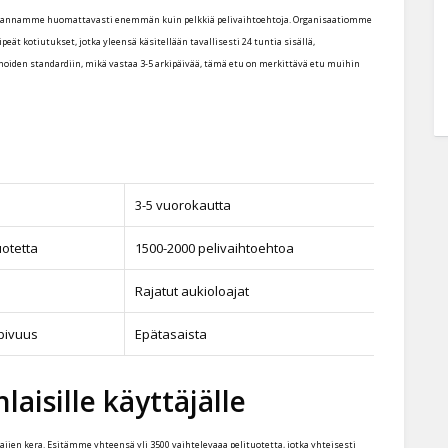
tä annamme huomattavasti enemmän kuin pelkkiä pelivaihtoehtoja. Organisaatiomme
peät kotiutukset, jotka yleensä käsitellään tavallisesti 24 tuntia sisällä,
den standardiin, mikä vastaa 3-5 arkipäivää, tämä etu on merkittävä etu muihin
3-5 vuorokautta
uotetta
1500-2000 pelivaihtoehtoa
Rajatut aukioloajat
pivuus
Epätasaista
laisille käyttäjälle
ien kera. Esitämme yhteensä yli 3500 vaihtelevaaa pelituotetta, jotka yhteisesti