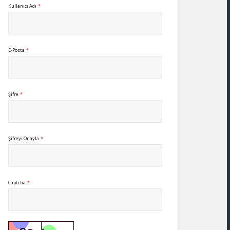
Kullanıcı Adı
*
E-Posta
*
Şifre
*
Şifreyi Onayla
*
Captcha
*