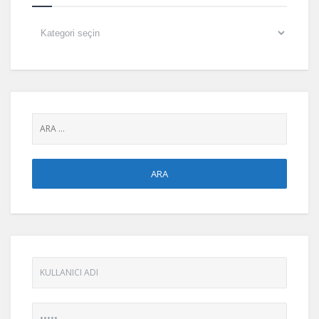
Lütfen
bir
sayı
seçin: