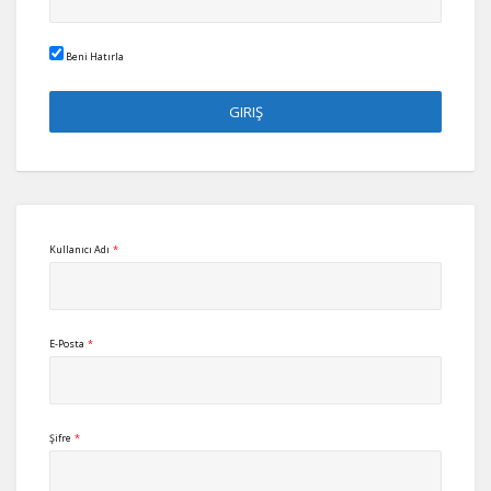
Beni Hatırla
Kullanıcı Adı
*
E-Posta
*
Şifre
*