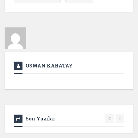
OSMAN KARATAY
Son Yazılar