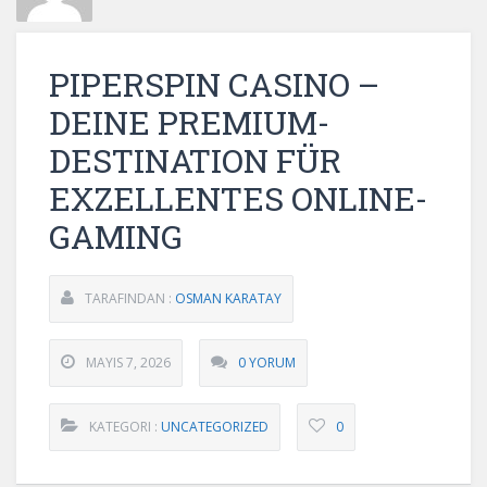
PIPERSPIN CASINO –
DEINE PREMIUM-
DESTINATION FÜR
EXZELLENTES ONLINE-
GAMING
TARAFINDAN :
OSMAN KARATAY
MAYIS 7, 2026
0 YORUM
KATEGORI :
UNCATEGORIZED
0