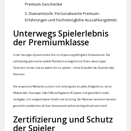
Premium-Geschenke
Diamantstufe: Personalisierte Premium-
Erfahrungen und höchstmögliche Auszahlungslimits
Unterwegs Spielerlebnis
der Premiumklasse
In der heutigen dynamischen Ära ist Anpassungsfähigkeit fundamental. Die
vollständig optimierte mobile Plattform ermöglicht es Ihnen, bevorzugte
Favoriten immer und an jedem Ort zu spielen – ohne Einbußen bei Qualität oder
Features.
Die responsive Webseite justiert sich reibungslos an jedes Endgerät an, sei es
Mobile oder Touchpad. Über 95% verfügbaren PC-Spiele sind gleichfalls mobil
verfügbar, mit vergleichbarer Grafik und Leistung. Der Wechsel zwischen Geräten
geschieht problemlos, da Euer Kontostand selbstständig aktualisiert wird.
Zertifizierung und Schutz
der Spieler