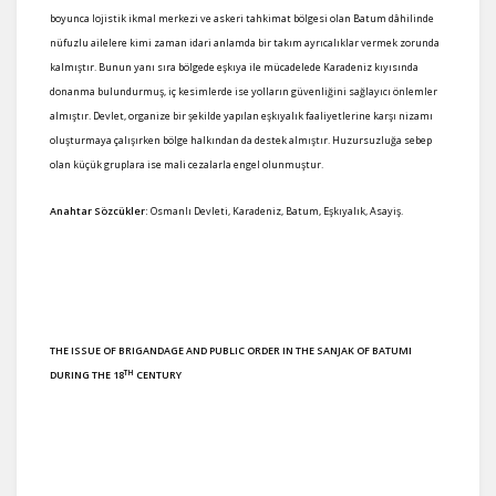
boyunca lojistik ikmal merkezi ve askeri tahkimat bölgesi olan Batum dâhilinde
nüfuzlu ailelere kimi zaman idari anlamda bir takım ayrıcalıklar vermek zorunda
kalmıştır. Bunun yanı sıra bölgede eşkıya ile mücadelede Karadeniz kıyısında
donanma bulundurmuş, iç kesimlerde ise yolların güvenliğini sağlayıcı önlemler
almıştır. Devlet, organize bir şekilde yapılan eşkıyalık faaliyetlerine karşı nizamı
oluşturmaya çalışırken bölge halkından da destek almıştır. Huzursuzluğa sebep
olan küçük gruplara ise mali cezalarla engel olunmuştur.
Anahtar Sözcükler:
Osmanlı Devleti, Karadeniz, Batum, Eşkıyalık, Asayiş.
THE ISSUE OF BRIGANDAGE AND PUBLIC ORDER IN THE SANJAK OF BATUMI
TH
DURING THE 18
CENTURY