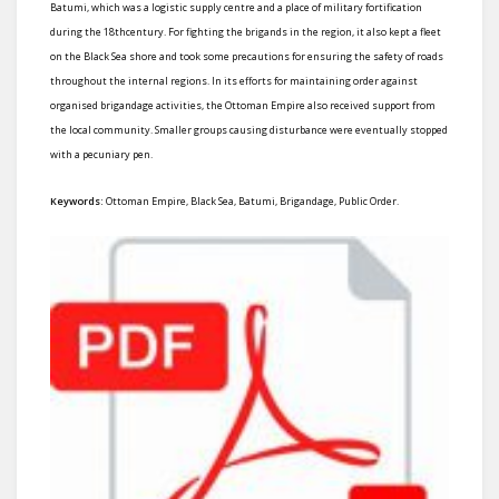
Batumi, which was a logistic supply centre and a place of military fortification
during the 18thcentury. For fighting the brigands in the region, it also kept a fleet
on the Black Sea shore and took some precautions for ensuring the safety of roads
throughout the internal regions. In its efforts for maintaining order against
organised brigandage activities, the Ottoman Empire also received support from
the local community. Smaller groups causing disturbance were eventually stopped
with a pecuniary pen.
Keywords:
Ottoman Empire, Black Sea, Batumi, Brigandage, Public Order.