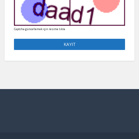
Captcha güncellemek için resime tıkla