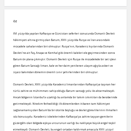
ÖZ
XVI. yüzyılda yapılan Kafkasya ve Gürcistan seferleri sonucunda Osmanlı Devleti
hâkimiyeti altına girmiş olan Batum, XVIII. yüzyılda Rusya ve İran arasındaki
mücadele sahalarından biri olmuştur. Rusya’nın, Karadeniz kıyılarında Osmanlı
Devleti’ne ait Faş, Anapa ve Kemhal gibi önemli kaleleri ele geçirmesinden sonra
Batum ön plana çıkmıştır. Osmanlı Devleti için Rusya ile mücadelede bir set işlevi
gören Batum Sancağı liman, kale ve her daim yenilenen ulaşım ağıyla askeri ve
siyasi bakımdan dönemin önemli sınır şehirlerinden biri olmuştur.
Osmanlı Devleti, XVIII. yüzyılda Karadeniz limanlarından Kafkasya’ya taşınan her
türlü zahire ve mühimmatı sahip olduğu Batum sancağı yolu ile aktarmaktaydı.
Ancak bölgenin İstanbul’a uzaklığı bu anlamda bir takım sıkıntıları da beraberinde
getirmekteydi. Nitekim fethedildiği ilk dönemlerden itibaren tam hâkimiyet
sağlanamamış olan Batum’da bir otorite boşluğu ve devlet görevlilerinin ihmalleri
söz konusuydu. Karadeniz iskelelerinden Kafkasya’ya zahire taşıyan gemilerin
güzergâhı olan bölgede eşkıya unsurunun varlığı bu nakliyeye büyük engel teşkil
etmekteydi. Osmanlı Devleti, bu engeli ortadan kaldırmak amacıyla XVIII. yüzyıl