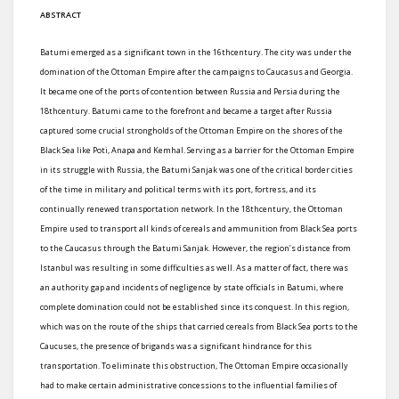
ABSTRACT
Batumi emerged as a significant town in the 16thcentury. The city was under the
domination of the Ottoman Empire after the campaigns to Caucasus and Georgia.
It became one of the ports of contention between Russia and Persia during the
18thcentury. Batumi came to the forefront and became a target after Russia
captured some crucial strongholds of the Ottoman Empire on the shores of the
Black Sea like Poti, Anapa and Kemhal. Serving as a barrier for the Ottoman Empire
in its struggle with Russia, the Batumi Sanjak was one of the critical border cities
of the time in military and political terms with its port, fortress, and its
continually renewed transportation network. In the 18thcentury, the Ottoman
Empire used to transport all kinds of cereals and ammunition from Black Sea ports
to the Caucasus through the Batumi Sanjak. However, the region’s distance from
Istanbul was resulting in some difficulties as well. As a matter of fact, there was
an authority gap and incidents of negligence by state officials in Batumi, where
complete domination could not be established since its conquest. In this region,
which was on the route of the ships that carried cereals from Black Sea ports to the
Caucuses, the presence of brigands was a significant hindrance for this
transportation. To eliminate this obstruction, The Ottoman Empire occasionally
had to make certain administrative concessions to the influential families of