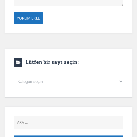
Lütfen bir sayı seçin:
Lütfen
bir
sayı
seçin: