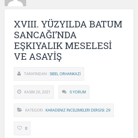
XVIII. YÜZYILDA BATUM
SANCAĞI’NDA
EŞKIYALIK MESELESİ
VE ASAYİŞ
TARAFINDAN :
SIBEL ORHANKAZİ
KASIM 26, 2021
0 YORUM
KATEGORI :
KARADENIZ İNCELEMELERI DERGISI: 29
0