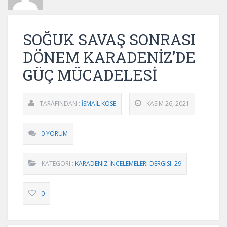
SOĞUK SAVAŞ SONRASI
DÖNEM KARADENİZ’DE
GÜÇ MÜCADELESİ
TARAFINDAN :
İSMAİL KÖSE
KASIM 26, 2021
0 YORUM
KATEGORI :
KARADENIZ İNCELEMELERI DERGISI: 29
0