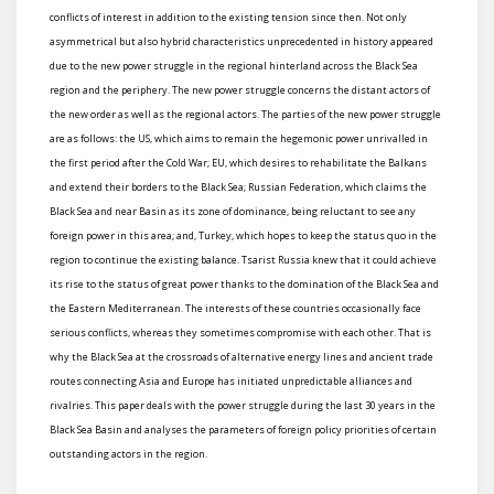
conflicts of interest in addition to the existing tension since then. Not only
asymmetrical but also hybrid characteristics unprecedented in history appeared
due to the new power struggle in the regional hinterland across the Black Sea
region and the periphery. The new power struggle concerns the distant actors of
the new order as well as the regional actors. The parties of the new power struggle
are as follows: the US, which aims to remain the hegemonic power unrivalled in
the first period after the Cold War; EU, which desires to rehabilitate the Balkans
and extend their borders to the Black Sea; Russian Federation, which claims the
Black Sea and near Basin as its zone of dominance, being reluctant to see any
foreign power in this area; and, Turkey, which hopes to keep the status quo in the
region to continue the existing balance. Tsarist Russia knew that it could achieve
its rise to the status of great power thanks to the domination of the Black Sea and
the Eastern Mediterranean. The interests of these countries occasionally face
serious conflicts, whereas they sometimes compromise with each other. That is
why the Black Sea at the crossroads of alternative energy lines and ancient trade
routes connecting Asia and Europe has initiated unpredictable alliances and
rivalries. This paper deals with the power struggle during the last 30 years in the
Black Sea Basin and analyses the parameters of foreign policy priorities of certain
outstanding actors in the region.