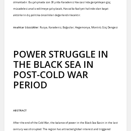
olmaktadır. Bu çalışmada son 30 yılda Karadeniz Havzası’nda gerçekleşen güç
mücadelesi analiz edilmeye çalışılacak, Havza’da faaliyet halinde olan başat
aktörlerin dış politika öncelikleri değerlendirilecektir.
Anahtar Sözcükler:
Rusya, Karadeniz, Boğazlar, Hegemonya, Montrö, Güç Dengesi
POWER STRUGGLE IN
THE BLACK SEA IN
POST-COLD WAR
PERIOD
ABSTRACT
After the end of the Cold War, the balance of power in the Black Sea Basin in the last
century was disrupted. The region has attracted global interest and triggered