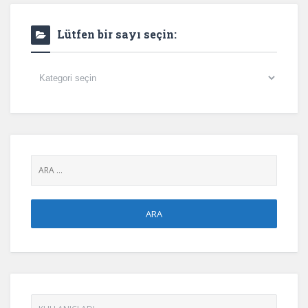
Lütfen bir sayı seçin:
Lütfen
bir
sayı
seçin: