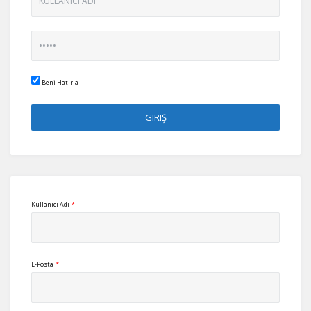
Beni Hatırla
Kullanıcı Adı
*
E-Posta
*