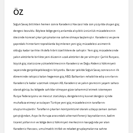
ÖZ
Soğuk Savaş bittikten hemen sonra Karadeniz Havzası’nda son yüzyılda oluşan güç
dengesi bozuldu. Böylece bölge geniş anlamda alışıldık üstünlük mücadelesinin
ötesinde küresel çıkar çatışmalarına sahne olmaya başlamıştır. Karadeniz ve çevre
çapındaki hinterlant topraklarda biçimlenen yeni güç mücadelesi asimetrik
olduğu kadar tarihte ilk defa hibrit özelliklere de sahiptir. Yeni güç mücadelesinde
yakın aktörlerle birlikte yeni düzenin uzak aktörleri de yer almıştır. Çarlık Rusyası,
büyük güç statüsüne yükselebilmesinin Karadeniz ve Doğu Akdeniz hâkimiyeti
sayesinde gerçekleşebileceğini biliyordu. Benzer şekilde Soğuk Savaş sonrasının ilk
döneminde rakipsiz kalan hegemon güç ABD; Balkanları rehabilite edip sınırlarını
Karadeniz’e kadar uzatmak isteyen AB; Karadeniz ve yakın çevresini yaşam sahası
olarak görüp, bu bölgede sahildar olmayan güce tahammül etmek istemeyen
Rusya Federasyonu ve mevcut statükoyu, dengelenmiş kuvvet dengesi içinde
muhafaza etmeyi arzulayan Türkiye yeni güç mücadelesinin taraflarını
oluşturmuşlardır. Tarafların çıkarları kontjonktürel olarak uzlaşıp zaman zaman
çatıştığından, Asya ile Avrupa arasındaki alternatif enerji kaynaklarının, kadim
ticaret yollarının ve bölge deniz hâkimiyet merkezinin kavşağında yer alan
Karadeniz Havzası, umulmadık ittifak ve rekabet gruplaşmalarına sahne