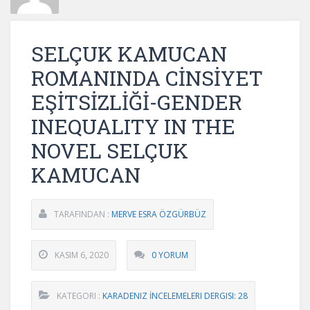
SELÇUK KAMUCAN
ROMANINDA CİNSİYET
EŞİTSİZLİĞİ-GENDER
INEQUALITY IN THE
NOVEL SELÇUK
KAMUCAN
TARAFINDAN :
MERVE ESRA ÖZGÜRBÜZ
KASIM 6, 2020
0 YORUM
KATEGORI :
KARADENIZ İNCELEMELERI DERGISI: 28