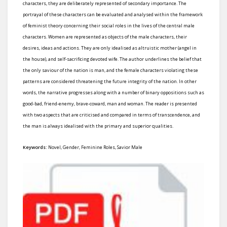
characters, they are deliberately represented of secondary importance. The
portrayal of these characters can be evaluated and analysed within the framework
of feminist theory concerning their social roles in the lives of the central male
characters. Women are represented as objects of the male characters, their
desires, ideas and actions. They are only idealised as altruistic mother (angel in
the house), and self-sacrificing devoted wife. The author underlines the belief that
the only saviour of the nation is man, and the female characters violating these
patterns are considered threatening the future integrity of the nation. In other
words, the narrative progresses along with a number of binary oppositions such as
good-bad, friend-enemy, brave-coward, man and woman. The reader is presented
with two aspects that are criticised and compared in terms of transcendence, and
the man is always idealised with the primary and superior qualities.
Keywords:
Novel, Gender, Feminine Roles, Savior Male