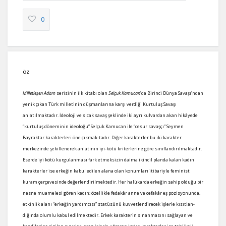
0
ÖZ
Milletleşen Adam
serisinin ilk kitabı olan
Selçuk Kamucan
’da Birinci Dünya Savaşı’ndan
yenik çıkan Türk milletinin düşmanlarına karşı verdiği Kurtuluş Savaşı
anlatılmaktadır. İdeoloji ve sıcak savaş şeklinde iki ayrı kulvardan akan hikâyede
“kurtuluş döneminin ideoloğu” Selçuk Kamucan ile “cesur savaşçı” Seymen
Bayraktar karakterleri öne çıkmak-tadır. Diğer karakterler bu iki karakter
merkezinde şekillenerek anlatının iyi-kötü kriterlerine göre sınıflandırılmaktadır.
Eserde iyi kötü kurgulanması fark etmeksizin daima ikincil planda kalan kadın
karakterler ise erkeğin kabul edilen alana olan konumları itibariyle feminist
kuram çerçevesinde değerlendirilmektedir. Her halükarda erkeğin sahip olduğu bir
nesne muamelesi gören kadın; özellikle fedakâr anne ve cefakâr eş pozisyonunda,
etkinlik alanı “erkeğin yardımcısı” statüsünü kuvvetlendirecek işlerle kısıtlan-
dığında olumlu kabul edilmektedir. Erkek karakterin sınanmasını sağlayan ve