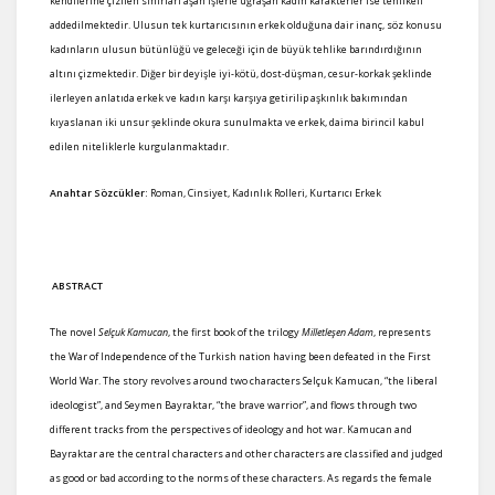
kendilerine çizilen sınırları aşan işlerle uğraşan kadın karakterler ise tehlikeli
addedilmektedir. Ulusun tek kurtarıcısının erkek olduğuna dair inanç, söz konusu
kadınların ulusun bütünlüğü ve geleceği için de büyük tehlike barındırdığının
altını çizmektedir. Diğer bir deyişle iyi-kötü, dost-düşman, cesur-korkak şeklinde
ilerleyen anlatıda erkek ve kadın karşı karşıya getirilip aşkınlık bakımından
kıyaslanan iki unsur şeklinde okura sunulmakta ve erkek, daima birincil kabul
edilen niteliklerle kurgulanmaktadır.
Anahtar Sözcükler:
Roman, Cinsiyet, Kadınlık Rolleri, Kurtarıcı Erkek
ABSTRACT
The novel
Selçuk Kamucan
, the first book of the trilogy
Milletleşen Adam
, represents
the War of Independence of the Turkish nation having been defeated in the First
World War. The story revolves around two characters Selçuk Kamucan, “the liberal
ideologist”, and Seymen Bayraktar, “the brave warrior”, and flows through two
different tracks from the perspectives of ideology and hot war. Kamucan and
Bayraktar are the central characters and other characters are classified and judged
as good or bad according to the norms of these characters. As regards the female