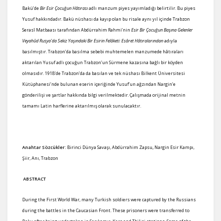
Bakü’de
Bir Esir Çocuğun Hâtırası
adlı manzum piyes yayımladığı belirtilir. Bu piyes
Yusuf hakkındadır. Bakü nüshası da kayıp olan bu risale aynı yıl içinde Trabzon
Serasî Matbaası tarafından Abdürrahim Rahmi’nin
Esir Bir Çocuğun Başına Gelenler
Veyahûd Rusya’da Sekiz Yaşındaki Bir Esirin Felâketi: Esâret Hâtıralarından
adıyla
basılmıştır. Trabzon’da basılma sebebi muhtemelen manzumede hâtıraları
aktarılan Yusuf adlı çocuğun Trabzon’un Sürmene kazasına bağlı bir köyden
olmasıdır. 1918’de Trabzon’da da basılan ve tek nüshası Bilkent Üniversitesi
Kütüphanesi’nde bulunan eserin içeriğinde Yusuf’un ağzından Nargin’e
gönderilişi ve şartlar hakkında bilgi verilmektedir. Çalışmada orijinal metnin
tamamı Latin harflerine aktarılmış olarak sunulacaktır.
Anahtar Sözcükler:
Birinci Dünya Savaşı, Abdürrahim Zapsu
,
Nargin Esir Kampı,
Şiir, Anı, Trabzon
ABSTRACT
During the First World War, many Turkish soldiers were captured by the Russians
during the battles in the Caucasian Front. These prisoners were transferred to