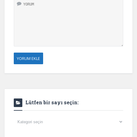
Lütfen bir sayı seçin:
Lütfen
bir
sayı