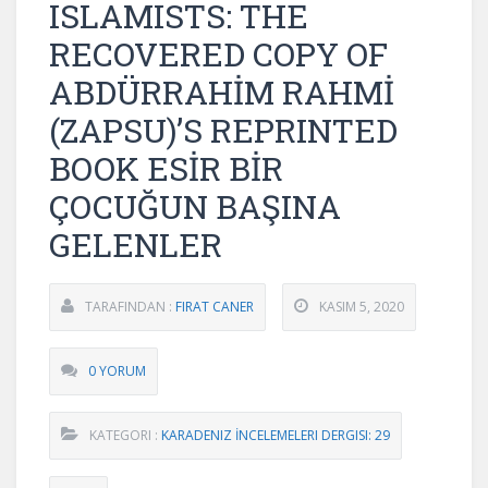
ISLAMISTS: THE
RECOVERED COPY OF
ABDÜRRAHİM RAHMİ
(ZAPSU)’S REPRINTED
BOOK ESİR BİR
ÇOCUĞUN BAŞINA
GELENLER
TARAFINDAN :
FIRAT CANER
KASIM 5, 2020
0 YORUM
KATEGORI :
KARADENIZ İNCELEMELERI DERGISI: 29