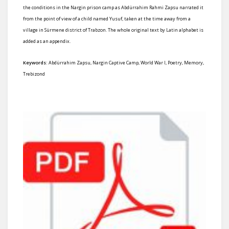
the conditions in the Nargin prison camp as Abdürrahim Rahmi Zapsu narrated it
from the point of view of a child named Yusuf, taken at the time away from a
village in Sürmene district of Trabzon. The whole original text by Latin alphabet is
added as an appendix.
Keywords:
Abdürrahim Zapsu, Nargin Captive Camp, World War I, Poetry, Memory,
Trebizond