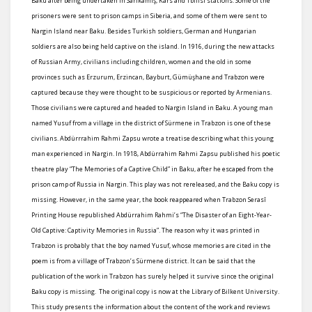
Baku after being undertaken in Sarıkamış, Kars and Tbilisi stations. Some of the
prisoners were sent to prison camps in Siberia, and some of them were sent to
Nargin Island near Baku. Besides Turkish soldiers, German and Hungarian
soldiers are also being held captive on the island. In 1916, during the new attacks
of Russian Army, civilians including children, women and the old in some
provinces such as Erzurum, Erzincan, Bayburt, Gümüşhane and Trabzon were
captured because they were thought to be suspicious or reported by Armenians.
Those civilians were captured and headed to Nargin Island in Baku. A young man
named Yusuf from a village in the district of Sürmene in Trabzon is one of these
civilians. Abdürrrahim Rahmi Zapsu wrote a treatise describing what this young
man experienced in Nargin. In 1918, Abdürrahim Rahmi Zapsu published his poetic
theatre play “The Memories of a Captive Child” in Baku, after he escaped from the
prison camp of Russia in Nargin. This play was not rereleased, and the Baku copy is
missing. However, in the same year, the book reappeared when Trabzon Serasî
Printing House republished Abdürrahim Rahmi’s “The Disaster of an Eight-Year-
Old Captive: Captivity Memories in Russia”. The reason why it was printed in
Trabzon is probably that the boy named Yusuf, whose memories are cited in the
poem is from a village of Trabzon’s Sürmene district. It can be said that the
publication of the work in Trabzon has surely helped it survive since the original
Baku copy is missing. The original copy is now at the Library of Bilkent University.
This study presents the information about the content of the work and reviews