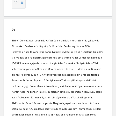
0
ÖZ
Birinci Dünya Savaşı sırasında Kafkas Cephesi’ndeki muharebelerde çok sayıda
Türk askeri Ruslara esir düşmüştür. Bu esirler Sarıkamış, Kars ve Tiflis
istasyonlarında toplandıktan sonra Bakü’ye sevk edilmişlerdir. Esirlerin bir kısmı
Sibirya’daki esir kamplarına gönderilmiş, bir kısmı da Hazar Denizi’nde Bakü’nün
10-15 kilometre açığında bulunan Nargin Adası’na sevk edilmiştir. Adada Türk
askerlerinin yanı sıra Alman ve Macar askerleri de esir tutulmaktadır. Bunların
dışında, Rus ordusunun 1916 yılında yeniden başlattığı saldırılarda ele geçirdiği
Erzurum, Erzincan, Bayburt, Gümüşhane ve Trabzon gibi vilayetlerdeki sivil
halktan da çoğu Ermenilerce ihbar edilen çocuk, kadın ve ihtiyarları da esir alınıp
Nargin Adası’na gönderilmiştir. Bunlardan biri de bu çalışmanın konusunu teşkil
eden Trabzon’un Sürmene ilçesinin bir köyünden olan Yusuf adlı gençtir.
Abdürrahim Rahmi Zapsu, bu gencin Nargin’de yaşadıklarını anlatan bir risale
kaleme almıştır. Aynı adada esarette bulunan Abdürrahim Rahmi Zapsu ile ilgili
sınırlı kaynaklarda 1918 yılında Nargin’deki esir kampından kaçtıktan sonra