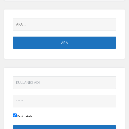
seçin:
Beni Hatırla