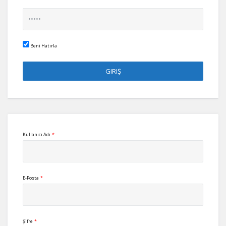
Beni Hatırla
Kullanıcı Adı
*
E-Posta
*
Şifre
*