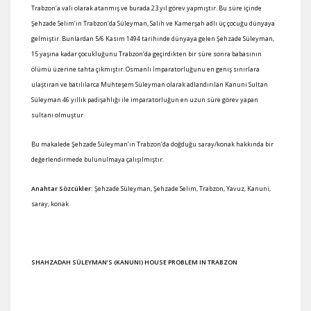
Trabzon’a vali olarak atanmış ve burada 23 yıl görev yapmıştır. Bu süre içinde
Şehzade Selim’in Trabzon’da Süleyman, Salih ve Kamerşah adlı üç çocuğu dünyaya
gelmiştir. Bunlardan 5/6 Kasım 1494 tarihinde dünyaya gelen Şehzade Süleyman,
15 yaşına kadar çocukluğunu Trabzon’da geçirdikten bir süre sonra babasının
ölümü üzerine tahta çıkmıştır. Osmanlı İmparatorluğunu en geniş sınırlara
ulaştıran ve batılılarca Muhteşem Süleyman olarak adlandırılan Kanuni Sultan
Süleyman 46 yıllık padişahlığı ile imparatorluğun en uzun süre görev yapan
sultanı olmuştur.
Bu makalede Şehzade Süleyman’ın Trabzon’da doğduğu saray/konak hakkında bir
değerlendirmede bulunulmaya çalışılmıştır.
Anahtar Sözcükler:
Şehzade Süleyman, Şehzade Selim, Trabzon, Yavuz, Kanuni,
saray, konak
SHAHZADAH
SÜLEYMAN’S (KANUNI) HOUSE PROBLEM IN TRABZON