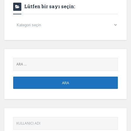
Lütfen bir sayı seçin:
Lütfen
bir
sayı
seçin: