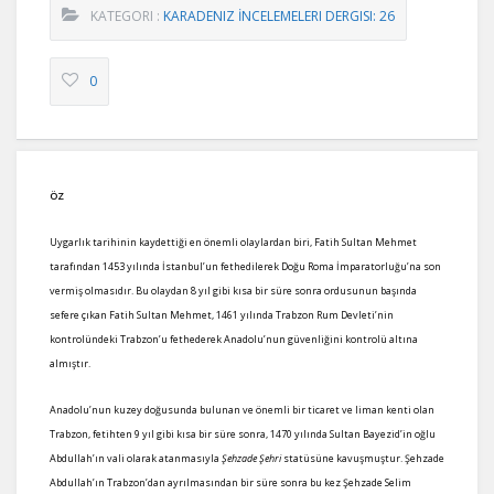
KATEGORI :
KARADENIZ İNCELEMELERI DERGISI: 26
0
ÖZ
Uygarlık tarihinin kaydettiği en önemli olaylardan biri, Fatih Sultan Mehmet
tarafından 1453 yılında İstanbul’un fethedilerek Doğu Roma İmparatorluğu’na son
vermiş olmasıdır. Bu olaydan 8 yıl gibi kısa bir süre sonra ordusunun başında
sefere çıkan Fatih Sultan Mehmet, 1461 yılında Trabzon Rum Devleti’nin
kontrolündeki Trabzon’u fethederek Anadolu’nun güvenliğini kontrolü altına
almıştır.
Anadolu’nun kuzey doğusunda bulunan ve önemli bir ticaret ve liman kenti olan
Trabzon, fetihten 9 yıl gibi kısa bir süre sonra, 1470 yılında Sultan Bayezid’in oğlu
Abdullah’ın vali olarak atanmasıyla
Şehzade Şehri
statüsüne kavuşmuştur. Şehzade
Abdullah’ın Trabzon’dan ayrılmasından bir süre sonra bu kez Şehzade Selim