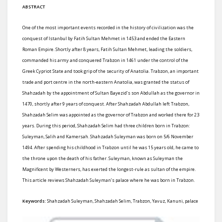
ABSTRACT
One of the most important events recorded in the history of civilization was the
conquest of Istanbul by Fatih Sultan Mehmet in 1453 and ended the Eastern
Roman Empire. Shortly after 8 years, Fatih Sultan Mehmet, leading the soldiers,
commanded his army and conquered Trabzon in 1461 under the control of the
Greek Cypriot State and took grip of the security of Anatolia. Trabzon, an important
trade and port centre in the north-eastern Anatolia, was granted the status of
Shahzadah by the appointment of Sultan Bayezid’s son Abdullah as the governor in
1470, shortly after 9 years of conquest. After Shahzadah Abdullah left Trabzon,
Shahzadah Selim was appointed as the governor of Trabzon and worked there for 23
years. During this period, Shahzadah Selim had three children born in Trabzon:
Suleyman, Salih and Kamersah. Shahzadah Suleyman was born on 5/6 November
1494. After spending his childhood in Trabzon until he was 15 years old, he came to
the throne upon the death of his father. Suleyman, known as Suleyman the
Magnificent by Westerners, has exerted the longest-rule as sultan of the empire.
This article reviews Shahzadah Suleyman’s palace where he was born in Trabzon.
Keywords:
Shahzadah Suleyman, Shahzadah Selim, Trabzon, Yavuz, Kanuni, palace