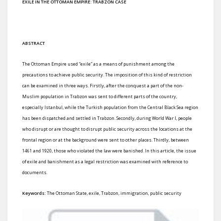
EXILE IN THE OTTOMAN EMPIRE: TRABZON CASE
ABSTRACT
The Ottoman Empire used “exile” as a means of punishment among the
precautions to achieve public security. The imposition of this kind of restriction
can be examined in three ways. Firstly, after the conquest a part of the non-
Muslim population in Trabzon was sent to different parts of the country,
especially Istanbul, while the Turkish population from the Central Black Sea region
has been dispatched and settled in Trabzon. Secondly, during World War I, people
who disrupt or are thought to disrupt public security across the locations at the
frontal region or at the background were sent to other places. Thirdly, between
1461 and 1920, those who violated the law were banished. In this article, the issue
of exile and banishment as a legal restriction was examined with reference to
documents.
Keywords:
The Ottoman State, exile, Trabzon, immigration, public security