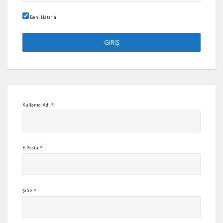
Beni Hatırla
Kullanıcı Adı
*
E-Posta
*
Şifre
*