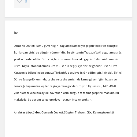
0
ÖZ
Osmanlı Devleti kamu güvenliğini sağlamak amacıyla çeşitli tedbirler almıştır.
Bunlardan birisi de sürgün yöntemidir. Bu yöntemin Trabzon’daki uygulaması üç
şekilde incelenebilir. Birincisi, fetih sonrası buradaki gayrimüslim nüfusun bir
kısmı başta İstanbul olmak üzere ülkenin değişik yerlerine gönderilirken, Orta
Karadeniz bölgesinden buraya Türk nüfus sevk ve iskân edilmiştir. İkincisi, Birinci
Dünya Savaşı döneminde, cephe ve cephe gerisinde kamu güvenliğini bozan ve
bozacağı düşünülen kişiler başka yerlere gönderilmiştir. Üçüncüsü, 1461-1920
yılları arası yasalara aykırı davrananların sürgün cezasına çarptırıl-masıdır. Bu
makalede, bu durum belgelere dayalı olarak incelenecektir.
Anahtar Sözcükler:
Osmanlı Devleti, Sürgün, Trabzon, Göç, Kamu güvenliği