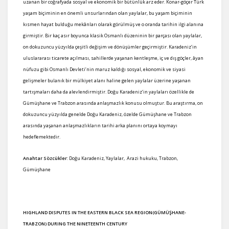
uzanan bir coğrafyada sosyal ve ekonomik bir bütünlük arz eder. Konar-göçer Türk
yaşam biçiminin en önemli unsurlarından olan yaylalar, bu yaşam biçiminin
kısmen hayat bulduğu mekânları olarak görülmüş ve o oranda tarihin ilgi alanına
girmiştir. Bir kaç asır boyunca klasik Osmanlı düzeninin bir parçası olan yaylalar,
on dokuzuncu yüzyılda çeşitli değişim ve dönüşümler geçirmiştir. Karadeniz’in
uluslararası ticarete açılması, sahillerde yaşanan kentleşme, iç ve dış göçler, âyan
nüfuzu gibi Osmanlı Devleti’nin maruz kaldığı sosyal, ekonomik ve siyasi
gelişmeler bulanık bir mülkiyet alanı haline gelen yaylalar üzerine yaşanan
tartışmaları daha da alevlendirmiştir. Doğu Karadeniz’in yaylaları özellikle de
Gümüşhane ve Trabzon arasında anlaşmazlık konusu olmuştur. Bu araştırma, on
dokuzuncu yüzyılda genelde Doğu Karadeniz, özelde Gümüşhane ve Trabzon
arasında yaşanan anlaşmazlıkların tarihi arka planını ortaya koymayı
hedeflemektedir.
Anahtar Sözcükler
: Doğu Karadeniz, Yaylalar, Arazi hukuku, Trabzon,
Gümüşhane
HIGHLAND DISPUTES IN THE EASTERN BLACK SEA REGION
(GÜMÜŞHANE-
TRABZON) DURING THE NINETEENTH CENTURY