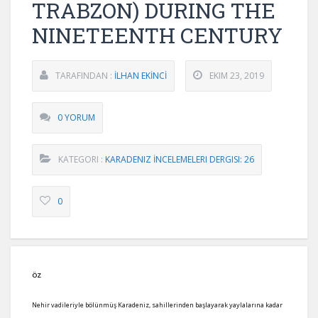
TRABZON) DURING THE
NINETEENTH CENTURY
TARAFINDAN :
İLHAN EKİNCİ
EKIM 23, 2019
0 YORUM
KATEGORI :
KARADENIZ İNCELEMELERI DERGISI: 26
0
ÖZ
Nehir vadileriyle bölünmüş Karadeniz, sahillerinden başlayarak yaylalarına kadar