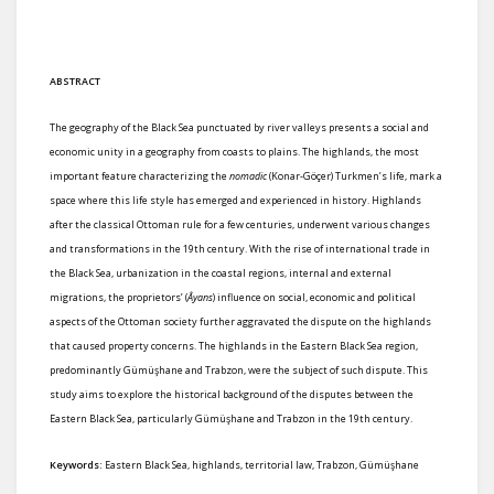
ABSTRACT
The geography of the Black Sea punctuated by river valleys presents a social and
economic unity in a geography from coasts to plains. The highlands, the most
important feature characterizing the
nomadic
(Konar-Göçer) Turkmen’s life, mark a
space where this life style has emerged and experienced in history. Highlands
after the classical Ottoman rule for a few centuries, underwent various changes
and transformations in the 19th century. With the rise of international trade in
the Black Sea, urbanization in the coastal regions, internal and external
migrations, the proprietors’ (
Âyans
) influence on social, economic and political
aspects of the Ottoman society further aggravated the dispute on the highlands
that caused property concerns. The highlands in the Eastern Black Sea region,
predominantly Gümüşhane and Trabzon, were the subject of such dispute. This
study aims to explore the historical background of the disputes between the
Eastern Black Sea, particularly Gümüşhane and Trabzon in the 19th century.
Keywords:
Eastern Black Sea, highlands, territorial law, Trabzon, Gümüşhane