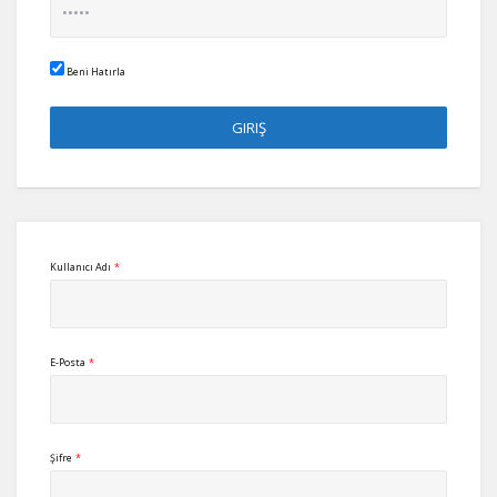
Beni Hatırla
Kullanıcı Adı
*
E-Posta
*
Şifre
*