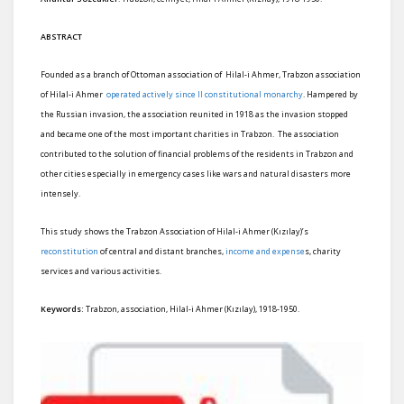
ABSTRACT
Founded as a branch of Ottoman association of Hilal-i Ahmer, Trabzon association
of Hilal-i Ahmer
operated actively since II constitutional monarchy
. Hampered by
the Russian invasion, the association reunited in 1918 as the invasion stopped
and became one of the most important charities in Trabzon. The association
contributed to the solution of financial problems of the residents in Trabzon and
other cities especially in emergency cases like wars and natural disasters more
intensely.
This study shows the Trabzon Association of Hilal-i Ahmer (Kızılay)’s
reconstitution
of central and distant branches,
income and expense
s, charity
services and various activities.
Keywords:
Trabzon, association, Hilal-i Ahmer (Kızılay), 1918-1950.