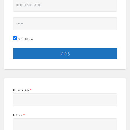
Beni Hatırla
Kullanıcı Adı
*
E-Posta
*