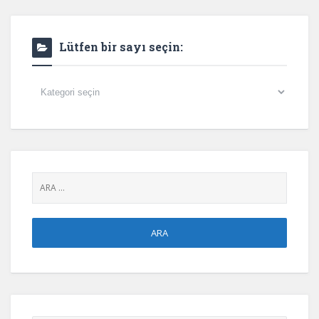
Lütfen bir sayı seçin:
Lütfen
bir
sayı
seçin: