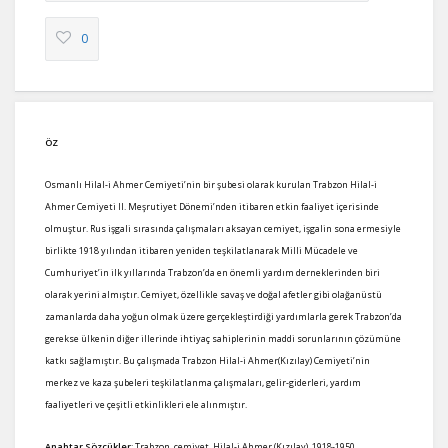
0
ÖZ
Osmanlı Hilal-i Ahmer Cemiyeti’nin bir şubesi olarak kurulan Trabzon Hilal-i
Ahmer Cemiyeti II. Meşrutiyet Dönemi’nden itibaren etkin faaliyet içerisinde
olmuştur. Rus işgali sırasında çalışmaları aksayan cemiyet, işgalin sona ermesiyle
birlikte 1918 yılından itibaren yeniden teşkilatlanarak Milli Mücadele ve
Cumhuriyet’in ilk yıllarında Trabzon’da en önemli yardım derneklerinden biri
olarak yerini almıştır. Cemiyet, özellikle savaş ve doğal afetler gibi olağanüstü
zamanlarda daha yoğun olmak üzere gerçekleştirdiği yardımlarla gerek Trabzon’da
gerekse ülkenin diğer illerinde ihtiyaç sahiplerinin maddi sorunlarının çözümüne
katkı sağlamıştır. Bu çalışmada Trabzon Hilal-i Ahmer(Kızılay) Cemiyeti’nin
merkez ve kaza şubeleri teşkilatlanma çalışmaları, gelir-giderleri, yardım
faaliyetleri ve çeşitli etkinlikleri ele alınmıştır.
Anahtar Sözcükler
: Trabzon, cemiyet, Hilal-i Ahmer (Kızılay), 1918-1950.