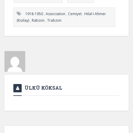
1918-1950
,
Association
,
Cemiyet
,
Hilal-I Ahmer
(Kızılay)
,
Rabzon
,
Trabzon
ÜLKÜ KÖKSAL