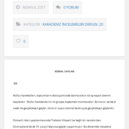
NISAN 6, 2017
0 YORUM
KATEGORI :
KARADENIZ İNCELEMELERI DERGISI: 20
0
KEMAL SAYLAN
ÖZ
Nüfus hareketleri, toplumların dönüşümünde daima etkin rol oynayan önemli
olaylardır. Nüfus hareketlerini iki grupta toplamak mümkündür. Birincisi; serbest
irade ile gerçekleşen göçler, ikincisi siyasi otorite baskısıyla gerçekleşen göçlerdir.
Osmanlı idari yapılanmasında Trabzon Vilayeti’ne bağlı bir sancak olan
Gümüşhane’de de 19. yüzyıl boyunca göçler yaşanmıştır. Bu dönemde meydana