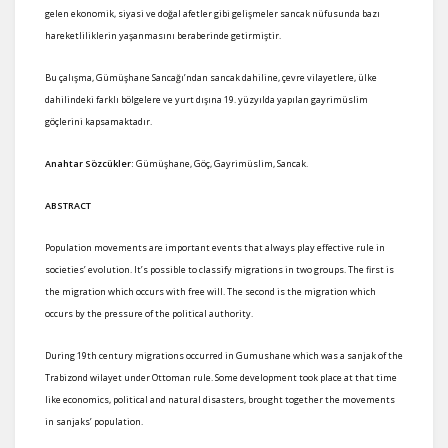
gelen ekonomik, siyasi ve doğal afetler gibi gelişmeler sancak nüfusunda bazı
hareketliliklerin yaşanmasını beraberinde getirmiştir.
Bu çalışma, Gümüşhane Sancağı’ndan sancak dahiline, çevre vilayetlere, ülke
dahilindeki farklı bölgelere ve yurt dışına 19. yüzyılda yapılan gayrimüslim
göçlerini kapsamaktadır.
Anahtar Sözcükler:
Gümüşhane, Göç, Gayrimüslim, Sancak.
ABSTRACT
Population movements are important events that always play effective rule in
societies’ evolution. It’s possible to classify migrations in two groups. The first is
the migration which occurs with free will. The second is the migration which
occurs by the pressure of the political authority.
During 19th century migrations occurred in Gumushane which was a sanjak of the
Trabizond wilayet under Ottoman rule. Some development took place at that time
like economics, political and natural disasters, brought together the movements
in sanjaks’ population.