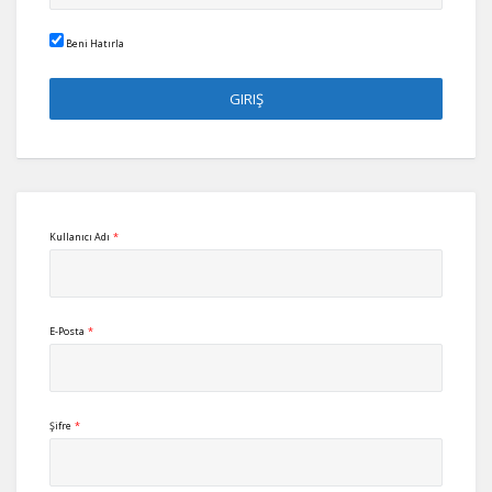
Beni Hatırla
Kullanıcı Adı
*
E-Posta
*
Şifre
*