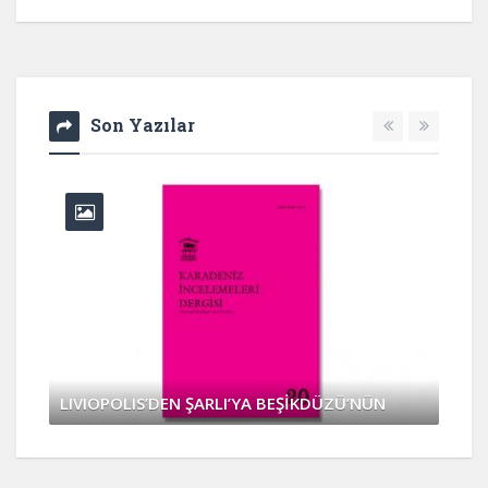
Son Yazılar
LIVIOPOLIS’DEN ŞARLI’YA BEŞİKDÜZÜ’NÜN
Nisan 6, 2017
0 Yorum