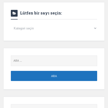
Lütfen bir sayı seçin:
Lütfen
bir
sayı
seçin: