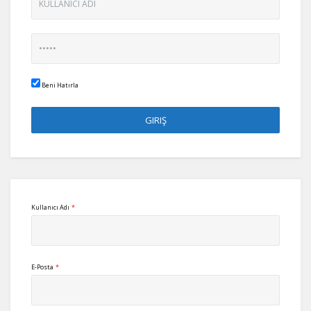
Beni Hatırla
Kullanıcı Adı
*
E-Posta
*