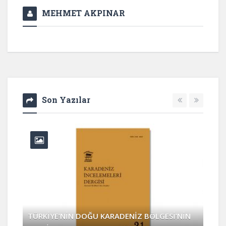
MEHMET AKPINAR
Son Yazılar
TÜRKİYE’NİN DOĞU KARADENİZ BÖLGESİ’NİN