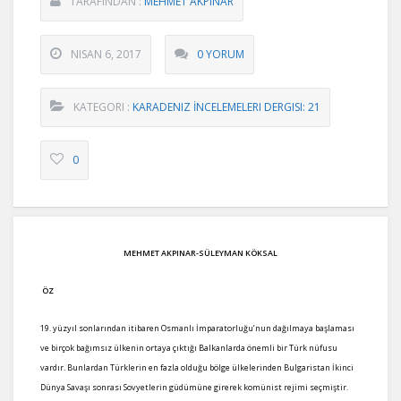
TARAFINDAN :
MEHMET AKPINAR
NISAN 6, 2017
0 YORUM
KATEGORI :
KARADENIZ İNCELEMELERI DERGISI: 21
0
MEHMET AKPINAR-SÜLEYMAN KÖKSAL
ÖZ
19. yüzyıl sonlarından itibaren Osmanlı İmparatorluğu’nun dağılmaya başlaması
ve birçok bağımsız ülkenin ortaya çıktığı Balkanlarda önemli bir Türk nüfusu
vardır. Bunlardan Türklerin en fazla olduğu bölge ülkelerinden Bulgaristan İkinci
Dünya Savaşı sonrası Sovyetlerin güdümüne girerek komünist rejimi seçmiştir.