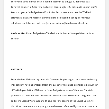
Türkiye’de komünizmden etkilenen bir kesimin de olduğu bu dönemde bazı
Türkiyeli gençlerin Bulgaristan’a kaçtığı görülmüştür. Bu çalışmada Bulgaristan’a
kaçan bu gençlerin Bulgaristan Komünist Partisi tarafından azınlık Türkleri
eritmek için kullanılması ele alınırken istenilmeyen bir sonuçla eritilmeye
çalışılan azınlık Türklerin dil ve eğitimine katkı sağladıkları görülecektir.
Anahtar Sözcükler:
Bulgaristan Türkleri, komünizm, eritme politikası, mülteci
Türkler
ABSTRACT
From the late 19th century onwards, Ottoman Empire began to disperse and many
independent nations emerged from the Balkans, which had a considerable number
of Turkish population. Of these nations, Bulgaria was one of the most Turkish-
populated nations and was taken under the control of a communist regime at the
end of the Second World War and thus, under the control of the Soviet Union. At
that time there were some young men who were influenced by communism and a