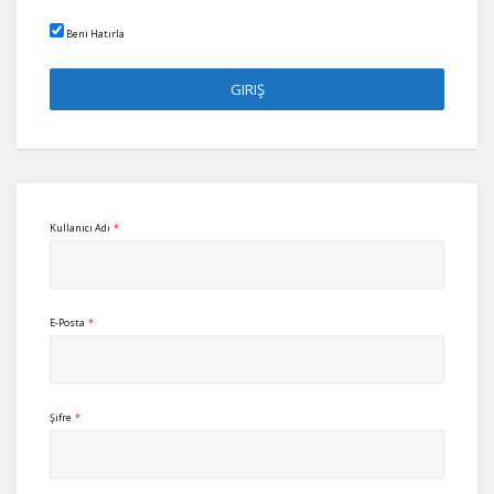
Beni Hatırla
Kullanıcı Adı
*
E-Posta
*
Şifre
*