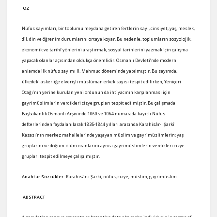
ÖZ
Nüfus sayımları, bir toplumu meydana getiren fertlerin sayı, cinsiyet, yaş, meslek,
dil, din ve öğrenim durumlarını ortaya koyar. Bu nedenle, toplumların sosyolojik,
ekonomik ve tarihî yönlerini araştırmak, sosyal tarihlerini yazmak için çalışma
yapacak olanlar açısından oldukça önemlidir. Osmanlı Devleti’nde modern
anlamda ilk nüfus sayımı II. Mahmud döneminde yapılmıştır. Bu sayımda,
ülkedeki askerliğe elverişli müslüman erkek sayısı tespit edilirken, Yeniçeri
Ocağı’nın yerine kurulan yeni ordunun da ihtiyacının karşılanması için
gayrimüslimlerin verdikleri cizye grupları tespit edilmiştir. Bu çalışmada
Başbakanlık Osmanlı Arşivinde 1060 ve 1064 numarada kayıtlı Nüfus
defterlerinden faydalanılarak 1835-1844 yılları arasında Karahisâr-ı Şarkî
Kazası’nın merkez mahallelerinde yaşayan müslim ve gayrimüslimlerin; yaş
gruplarını ve doğum-ölüm oranlarını ayrıca gayrimüslimlerin verdikleri cizye
grupları tespit edilmeye çalışılmıştır.
Anahtar Sözcükler:
Karahisâr-ı Şarkî, nüfus, cizye, müslim, gayrimüslim.
ABSTRACT