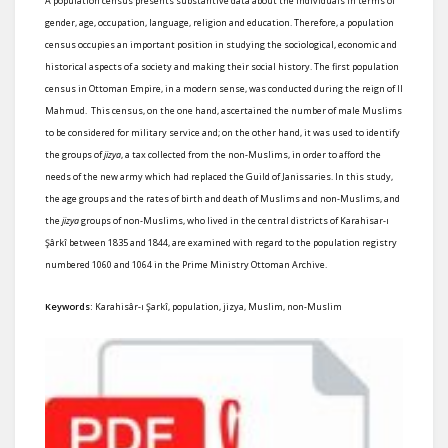
A population census presents substantive data about the individuals in terms of
gender, age, occupation, language, religion and education. Therefore, a population
census occupies an important position in studying the sociological, economic and
historical aspects of a society and making their social history. The first population
census in Ottoman Empire, in a modern sense, was conducted during the reign of II
Mahmud. This census, on the one hand, ascertained the number of male Muslims
to be considered for military service and; on the other hand, it was used to identify
the groups of
jizya
, a tax collected from the non-Muslims, in order to afford the
needs of the new army which had replaced the Guild of Janissaries. In this study,
the age groups and the rates of birth and death of Muslims and non-Muslims, and
the
jizya
groups of non-Muslims, who lived in the central districts of Karahisar-ı
Şârkî between 1835 and 1844, are examined with regard to the population registry
numbered 1060 and 1064 in the Prime Ministry Ottoman Archive.
Keywords:
Karahisâr-ı Şarkî, population, jizya, Muslim, non-Muslim