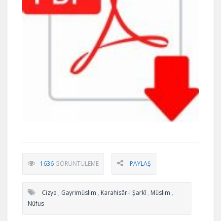
1636
GÖRÜNTÜLEME
PAYLAŞ
Cizye
,
Gayrimüslim
,
Karahisâr-I Şarkî
,
Müslim
,
Nüfus