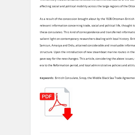
affecting social and political mobility across the large regions of the Ot
As a result of the concession brought about by the 1838 Ottoman-British
relevant information concerning trade, social and political life, thought t
these consulates. This kind of correspondence and transferred informati
salient light on contemporary researchers dealing with local history. Bri
Samsun, Amasya and Ordu, attained considerable and invaluable informatio
structure. Upon the introduction of new steamboat marine routes in the
pave way for the new changes. This article, considering the above issues,
era to the Reformation period, and local administrative policies and attit
Keywords:
British Consulate, Sinop, the Middle Black Sea Trade Agreeme