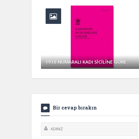
1918 NUMARALI KADI SİCİLİNE GÖRE
Nisan 6, 2017
0 Yorum
Bir cevap bırakın