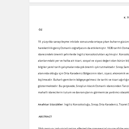
K. 
ÖZ
19. yüzyılda sanayileşme inkılabı sonucunda ortaya çıkan buharın gücünü
hareketlilik geniş Osmanlı coğrafyasını da etkilemiştir. 1838 tarihli Osm
idaresindeki önemli şehirlerde İngiliz konsoloslukları açılmıştır. Konsol
alanlarındaki yer ve halka ait ticari, sosyal ve siyasi değeri olan bütün
bilgiler yerel tarih çalışmalarında çok önemli ışık tutmaktadır. Sinop, 
alanında olduğu için Orta Karadeniz Bölgesinin idari, siyasi, ekonomik v
biçilmezdir. Buharlı gemilerin bölgeye gelmesi ile tarihi ve ticari ağırlığ
göstermektedir. Bu çerçevede, Sinop’un klasik Osmanlı idaresinden Tanzi
mahalli idarecilerin tutum ve davranışlarını görmemize yardımcı olacakt
Anahtar Sözcükler:
İngiliz Konsolosluğu, Sinop, Orta Karadeniz, Ticare
ABSTRACT
19th century industrialization affected the commercial course of the wo