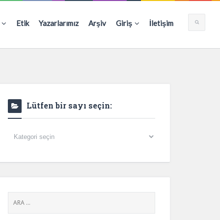
Etik
Yazarlarımız
Arşiv
Giriş
İletişim
Lütfen bir sayı seçin:
Lütfen
bir
sayı
seçin: