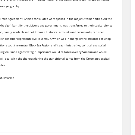
toman geography.
 Trade Agreement, British consulates were opened in the major Ottoman cities. All the
o be significant for the citizens and government, was transferred to their capital city by
on, hardly available in the Ottoman historical accounts and documents, can shed
tish consular representative in Samsun, which was in charge of the provinces of Sinop,
n about the central Black Sea Region and its administrative, political and social
 region, Sinop’s geostrategic importance would be taken over by Samsun and would
 will deal with the changes during the transitional period from the Ottoman classical
udes.
nt, Reforms