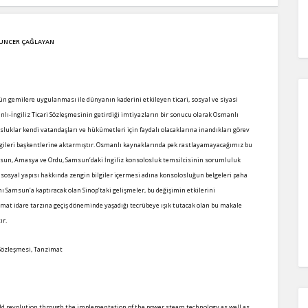
TUNCER ÇAĞLAYAN
n gemilere uygulanması ile dünyanın kaderini etkileyen ticari, sosyal ve siyasi
anlı-İngiliz Ticari Sözleşmesinin getirdiği imtiyazların bir sonucu olarak Osmanlı
osluklar kendi vatandaşları ve hükümetleri için faydalı olacaklarına inandıkları görev
 bilgileri başkentlerine aktarmıştır. Osmanlı kaynaklarında pek rastlayamayacağımız bu
Samsun, Amasya ve Ordu, Samsun’daki İngiliz konsolosluk temsilcisinin sorumluluk
e sosyal yapısı hakkında zengin bilgiler içermesi adına konsolosluğun belgeleri paha
ını Samsun’a kaptıracak olan Sinop’taki gelişmeler, bu değişimin etkilerini
mat idare tarzına geçiş döneminde yaşadığı tecrübeye ışık tutacak olan bu makale
ır.
t Sözleşmesi, Tanzimat
rld revolution through the implementation of the power steam technology as well as